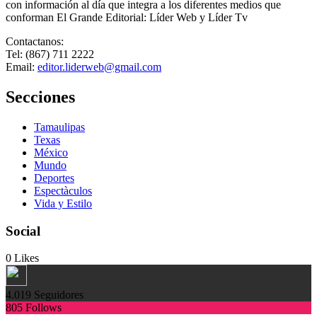
con información al día que integra a los diferentes medios que
conforman El Grande Editorial: Líder Web y Líder Tv
Contactanos:
Tel: (867) 711 2222
Email:
editor.liderweb@gmail.com
Secciones
Tamaulipas
Texas
México
Mundo
Deportes
Espectàculos
Vida y Estilo
Social
0
Likes
4.019
Seguidores
805
Follows