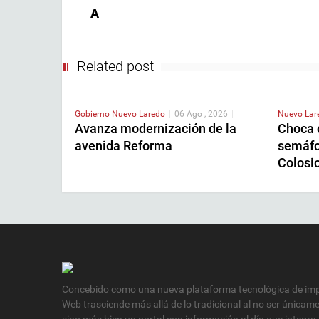
A
Related post
Gobierno
Nuevo Laredo
|
06 Ago , 2026
|
Nuevo La
Avanza modernización de la
Choca 
avenida Reforma
semáfo
Colosi
Concebido como una nueva plataforma tecnológica de impa
Web trasciende más allá de lo tradicional al no ser únicam
sino más bien un portal con información al día que integra