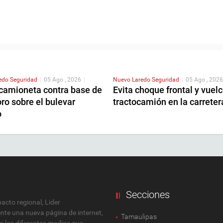
redo
Seguridad
|
05 Ago , 2026
|
Nuevo Laredo
Seguridad
|
05 Ago , 2026
camioneta contra base de
Evita choque frontal y vuel
ro sobre el bulevar
tractocamión en la carretera
o
Secciones
cto regional, Lider
ente una nueva página de internet,
Tamaulipas
 a los diferentes medios que