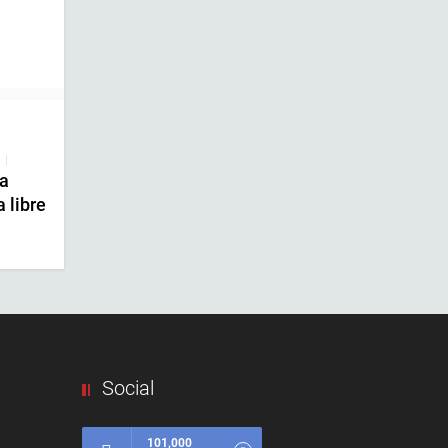
|
ca
 libre
Social
101,000