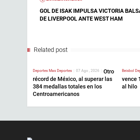
GOL DE ISAK IMPULSA VICTORIA BAL
DE LIVERPOOL ANTE WEST HAM
Related post
Otro
Deportes
Mas Deportes
|
07 Ago , 2026
|
Beisbol
De
récord de México, al superar las
vence 1
384 medallas totales en los
al hilo
Centroamericanos