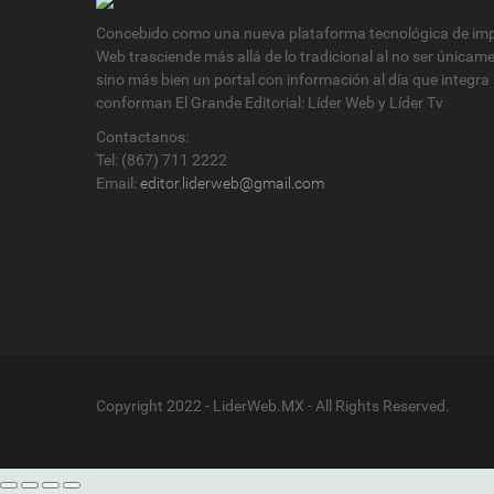
Concebido como una nueva plataforma tecnológica de impa
Web trasciende más allá de lo tradicional al no ser únicam
sino más bien un portal con información al día que integra
conforman El Grande Editorial: Líder Web y Líder Tv
Contactanos:
Tel: (867) 711 2222
Email:
editor.liderweb@gmail.com
Copyright 2022 - LiderWeb.MX - All Rights Reserved.