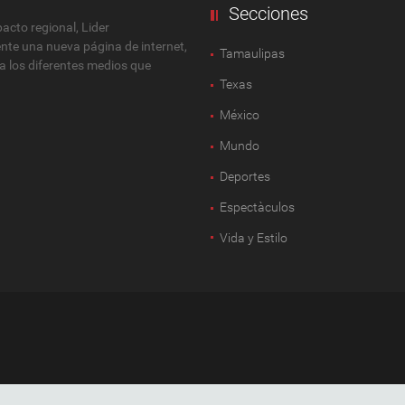
Secciones
cto regional, Lider
ente una nueva página de internet,
Tamaulipas
 a los diferentes medios que
Texas
México
Mundo
Deportes
Espectàculos
Vida y Estilo