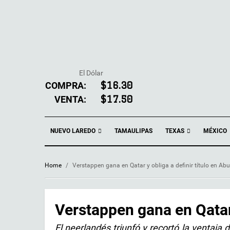
El Dólar
COMPRA:
$16.30
VENTA:
$17.50
NUEVO LAREDO
TEXAS
TAMAULIPAS
MÉXICO
Home
/
Verstappen gana en Qatar y obliga a definir título en Ab
Verstappen gana en Qatar 
El neerlandés triunfó y recortó la ventaja 