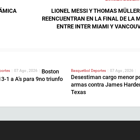
SÁMICA
LIONEL MESSI Y THOMAS MÜLLER
REENCUENTRAN EN LA FINAL DE LA 
ENTRE INTER MIAMI Y VANCOU
Boston
portes
|
07 Ago , 2026
|
Basquetbol
Deportes
|
07 Ago , 2026
|
Desestiman cargo menor p
3-1 a A’s para 9no triunfo
armas contra James Harde
Texas