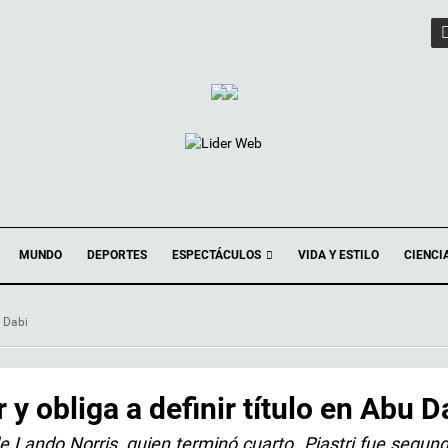
ESPECTÁCULOS
MUNDO
DEPORTES
VIDA Y ESTILO
CIENCI
u Dabi
y obliga a definir título en Abu D
de Lando Norris, quien terminó cuarto. Piastri fue segund