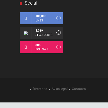
Social
101,000
LIKES
4.019
SEGUIDORES
805
FOLLOWS
Directorio
Aviso legal
Contacto