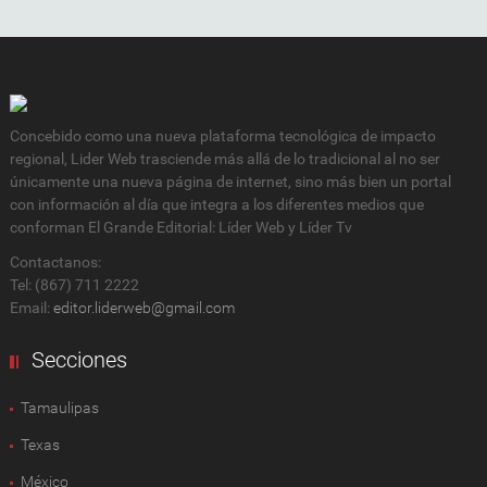
Concebido como una nueva plataforma tecnológica de impacto
regional, Lider Web trasciende más allá de lo tradicional al no ser
únicamente una nueva página de internet, sino más bien un portal
con información al día que integra a los diferentes medios que
conforman El Grande Editorial: Líder Web y Líder Tv
Contactanos:
Tel: (867) 711 2222
Email:
editor.liderweb@gmail.com
Secciones
Tamaulipas
Texas
México