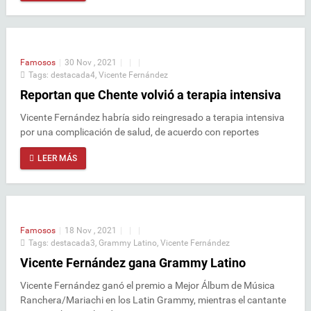
Famosos
|
30 Nov , 2021
|
|
|
Tags:
destacada4
,
Vicente Fernández
Reportan que Chente volvió a terapia intensiva
Vicente Fernández habría sido reingresado a terapia intensiva
por una complicación de salud, de acuerdo con reportes
LEER MÁS
Famosos
|
18 Nov , 2021
|
|
|
Tags:
destacada3
,
Grammy Latino
,
Vicente Fernández
Vicente Fernández gana Grammy Latino
Vicente Fernández ganó el premio a Mejor Álbum de Música
Ranchera/Mariachi en los Latin Grammy, mientras el cantante