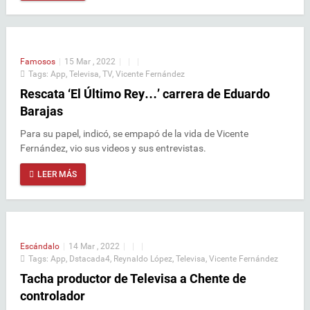
Famosos
|
15 Mar , 2022
|
|
|
Tags:
App
,
Televisa
,
TV
,
Vicente Fernández
Rescata ‘El Último Rey…’ carrera de Eduardo
Barajas
Para su papel, indicó, se empapó de la vida de Vicente
Fernández, vio sus videos y sus entrevistas.
LEER MÁS
Escándalo
|
14 Mar , 2022
|
|
|
Tags:
App
,
Dstacada4
,
Reynaldo López
,
Televisa
,
Vicente Fernández
Tacha productor de Televisa a Chente de
controlador