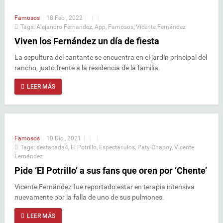
Famosos
|
18 Feb , 2022
|
|
|
Tags:
Alejandro Fernandez
,
App
,
Famosos
,
Vicente Fernández
Viven los Fernández un día de fiesta
La sepultura del cantante se encuentra en el jardín principal del
rancho, justo frente a la residencia de la familia.
LEER MÁS
Famosos
|
10 Dic , 2021
|
|
|
Tags:
destacada4
,
El Potrillo
,
Espectáculos
,
Paty Chapoy
,
Vicente
Fernández
Pide ‘El Potrillo’ a sus fans que oren por ‘Chente’
Vicente Fernández fue reportado estar en terapia intensiva
nuevamente por la falla de uno de sus pulmones.
LEER MÁS