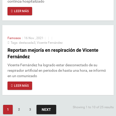
continúa hospitalizado
LEER MÁS
Famosos
|
16 Nov , 2021
|
|
|
Tags:
destacada3
,
Vicente Fernández
Reportan mejoría en respiración de Vicente
Fernández
Vicente Fernández ha logrado estar desconectado de su
respirador artificial en periodos de hasta una hora, se informó
en un comunicado
LEER MÁS
Showing 1 to 10 of 25 results
NEXT
1
2
3