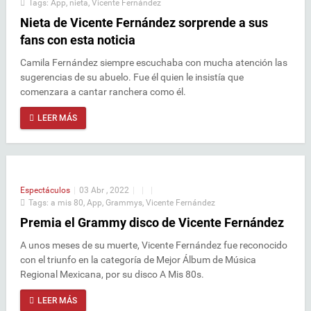
Tags:
App
,
nieta
,
Vicente Fernández
Nieta de Vicente Fernández sorprende a sus
fans con esta noticia
Camila Fernández siempre escuchaba con mucha atención las
sugerencias de su abuelo. Fue él quien le insistía que
comenzara a cantar ranchera como él.
LEER MÁS
Espectáculos
|
03 Abr , 2022
|
|
|
Tags:
a mis 80
,
App
,
Grammys
,
Vicente Fernández
Premia el Grammy disco de Vicente Fernández
A unos meses de su muerte, Vicente Fernández fue reconocido
con el triunfo en la categoría de Mejor Álbum de Música
Regional Mexicana, por su disco A Mis 80s.
LEER MÁS