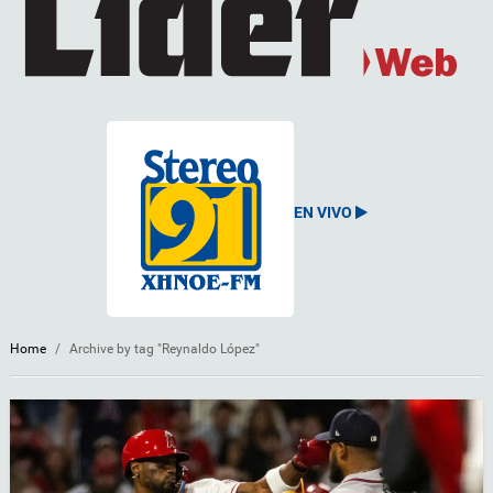
EN VIVO
Home
/
Archive by tag "Reynaldo López"