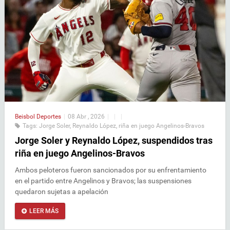
Beisbol
Deportes
|
08 Abr , 2026
|
|
|
Tags:
Jorge Soler
,
Reynaldo López
,
riña en juego Angelinos-Bravos
Jorge Soler y Reynaldo López, suspendidos tras
riña en juego Angelinos-Bravos
Ambos peloteros fueron sancionados por su enfrentamiento
en el partido entre Angelinos y Bravos; las suspensiones
quedaron sujetas a apelación
LEER MÁS