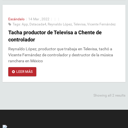
Escándalo
|
14 Mar , 2022
|
|
|
Tags:
App
,
Dstacada4
,
Reynaldo López
,
Televisa
,
Vicente Fernández
Tacha productor de Televisa a Chente de
controlador
Reynaldo López, productor que trabaja en Televisa, tachó a
Vicente Fernández de controlador y destructor de la música
ranchera en México
LEER MÁS
Showing all 2 results