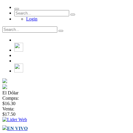
Login
El Dólar
Compra:
$16.30
Venta:
$17.50
EN VIVO