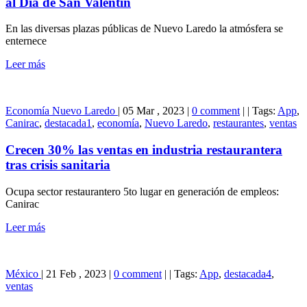
al Día de San Valentín
productos
alusivos
En las diversas plazas públicas de Nuevo Laredo la atmósfera se
al
enternece
Día
de
Leer más
San
Valentín
Economía
Nuevo Laredo
|
05 Mar , 2023
|
0 comment
|
|
Tags:
App
,
Canirac
,
destacada1
,
economía
,
Nuevo Laredo
,
restaurantes
,
ventas
Crecen 30% las ventas en industria restaurantera
tras crisis sanitaria
Ocupa sector restaurantero 5to lugar en generación de empleos:
Canirac
Leer más
México
|
21 Feb , 2023
|
0 comment
|
|
Tags:
App
,
destacada4
,
ventas