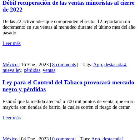
Débil recuperación de las ventas minoristas al cierre
de 2022
De las 22 actividades que comprenden el sector 12 reportaron un
decremento en sus ventas al menudeo durante el último mes del año
pasado
Leer más
México
|
16 Ene , 2023
|
8 comments
|
|
Tags:
App
,
destacada4
,
nueva ley
,
pérdidas
,
ventas
Ley para el Control del Tabaco provocará mercado
negro y pérdidas
Estimó que la medida afectará a 700 mil puntos de venta, que en su
mayoría son tiendas de barrio, la cuales corren el riesgo de cerrar.
Leer más
México
|
04 Ene , 2023
|
0 comment
|
|
Tags:
App
,
destacada1
,