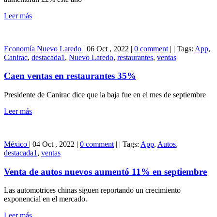
Leer más
Economía
Nuevo Laredo
|
06 Oct , 2022
|
0 comment
|
|
Tags:
App
,
Canirac
,
destacada1
,
Nuevo Laredo
,
restaurantes
,
ventas
Caen ventas en restaurantes 35%
Presidente de Canirac dice que la baja fue en el mes de septiembre
Leer más
México
|
04 Oct , 2022
|
0 comment
|
|
Tags:
App
,
Autos
,
destacada1
,
ventas
Venta de autos nuevos aumentó 11% en septiembre
Las automotrices chinas siguen reportando un crecimiento
exponencial en el mercado.
Leer más