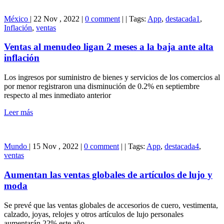
México
|
22 Nov , 2022
|
0 comment
|
|
Tags:
App
,
destacada1
,
Inflación
,
ventas
Ventas al menudeo ligan 2 meses a la baja ante alta
inflación
Los ingresos por suministro de bienes y servicios de los comercios al
por menor registraron una disminución de 0.2% en septiembre
respecto al mes inmediato anterior
Leer más
Mundo
|
15 Nov , 2022
|
0 comment
|
|
Tags:
App
,
destacada4
,
ventas
Aumentan las ventas globales de artículos de lujo y
moda
Se prevé que las ventas globales de accesorios de cuero, vestimenta,
calzado, joyas, relojes y otros artículos de lujo personales
aumentarán 22% este año