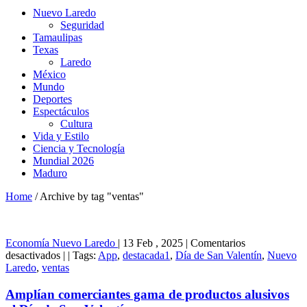
Nuevo Laredo
Seguridad
Tamaulipas
Texas
Laredo
México
Mundo
Deportes
Espectáculos
Cultura
Vida y Estilo
Ciencia y Tecnología
Mundial 2026
Maduro
Home
/
Archive by tag "ventas"
Economía
Nuevo Laredo
|
13 Feb , 2025
|
Comentarios
en
desactivados
|
|
Tags:
App
,
destacada1
,
Día de San Valentín
,
Nuevo
Amplían
Laredo
,
ventas
comerciantes
gama
Amplían comerciantes gama de productos alusivos
de