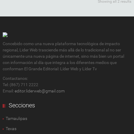
Showing all 2 results
Concebido como una nueva plataforma tecnológica de impacto
regional, Lider Web trasciende más allá de lo tradicional al no ser
únicamente una nueva página de internet, sino más bien un portal
con información al día que integra a los diferentes medios que
conforman El Grande Editorial: Líder Web y Líder Tv
Contactanos:
Tel: (867) 711 2222
Email:
editor.liderweb@gmail.com
Secciones
Tamaulipas
Texas