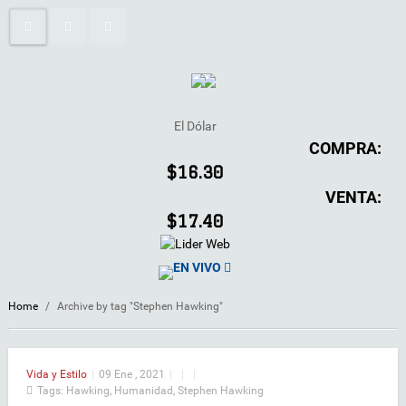
El Dólar
COMPRA:
$16.30
VENTA:
$17.40
EN VIVO
Home
/
Archive by tag "Stephen Hawking"
Vida y Estilo
|
09 Ene , 2021
|
|
|
Tags:
Hawking
,
Humanidad
,
Stephen Hawking