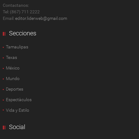
Contactanos:
Tel: (867) 711 2222
Email:
editor.liderweb@gmail.com
Secciones
Tamaulipas
Texas
México
Mundo
Deportes
Espectàculos
Vida y Estilo
Social