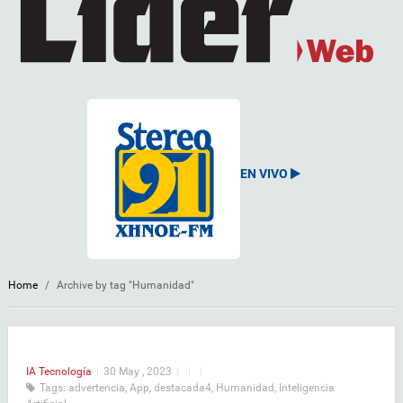
EN VIVO
Home
/
Archive by tag "Humanidad"
IA
Tecnología
|
30 May , 2023
|
|
|
Tags:
advertencia
,
App
,
destacada4
,
Humanidad
,
Inteligencia