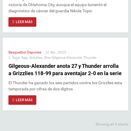
victoria de Oklahoma City, aunque el equipo lamentó el
diagnóstico de cáncer del guardia Nikola Topic
LEER MÁS
Basquetbol
Deportes
|
22 Abr , 2025
|
|
|
Tags:
App
,
Grizzlies
,
Shai Gilgeous-Alexander
,
Thunder
Gilgeous-Alexander anota 27 y Thunder arrolla
a Grizzlies 118-99 para aventajar 2-0 en la serie
El Thunder ha ganado los seis partidos contra los Grizzlies esta
temporada por cifras de dos dígitos
LEER MÁS
Showing all 5 results