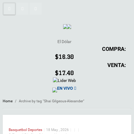
El Dólar
COMPRA:
$16.30
VENTA:
$17.40
EN VIVO
Home
/
Archive by tag "Shai Gilgeous-Alexander"
Basquetbol
Deportes
|
18 May , 2026
|
|
|