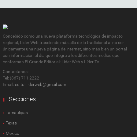
Concebido como una nueva plataforma tecnológica de impacto
regional, Lider Web trasciende más allá de lo tradicional al no ser
únicamente una nueva página de internet, sino más bien un portal
con información al día que integra a los diferentes medios que
conforman El Grande Editorial: Líder Web y Líder Tv
Contactanos:
Tel: (867) 711 2222
Email:
editor.liderweb@gmail.com
Secciones
Tamaulipas
Texas
México