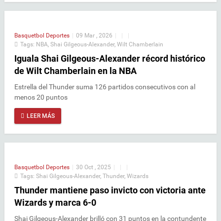
Basquetbol
Deportes
|
09 Mar , 2026
|
|
|
Tags:
NBA
,
Shai Gilgeous-Alexander
,
Wilt Chamberlain
Iguala Shai Gilgeous-Alexander récord histórico
de Wilt Chamberlain en la NBA
Estrella del Thunder suma 126 partidos consecutivos con al
menos 20 puntos
LEER MÁS
Basquetbol
Deportes
|
30 Oct , 2025
|
|
|
Tags:
Shai Gilgeous-Alexander
,
Thunder
,
Wizards
Thunder mantiene paso invicto con victoria ante
Wizards y marca 6-0
Shai Gilgeous-Alexander brilló con 31 puntos en la contundente