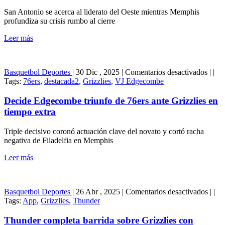
y
San Antonio se acerca al liderato del Oeste mientras Memphis
exti
profundiza su crisis rumbo al cierre
rach
ante
Leer más
Grizz
en
Basquetbol
Deportes
|
30 Dic , 2025
|
Comentarios desactivados
|
|
Deci
Tags:
76ers
,
destacada2
,
Grizzlies
,
VJ Edgecombe
Edge
triunf
Decide Edgecombe triunfo de 76ers ante Grizzlies en
de
tiempo extra
76ers
ante
Triple decisivo coronó actuación clave del novato y cortó racha
Grizz
negativa de Filadelfia en Memphis
en
tiemp
Leer más
extra
en
Basquetbol
Deportes
|
26 Abr , 2025
|
Comentarios desactivados
|
|
Thun
Tags:
App
,
Grizzlies
,
Thunder
comp
barri
Thunder completa barrida sobre Grizzlies con