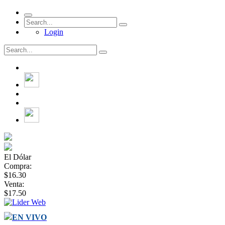
Login
El Dólar
Compra:
$16.30
Venta:
$17.50
EN VIVO