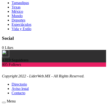
Tamaulipas
Texas
México
Mundo
Deportes
Espectàculos
Vida y Estilo
Social
0
Likes
4.019
Seguidores
805
Follows
Copyright 2022 - LiderWeb.MX - All Rights Reserved.
Directorio
Aviso legal
Contacto
Menu