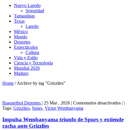
Nuevo Laredo
Seguridad
Tamaulipas
Texas
Laredo
México
Mundo
Deportes
Espectáculos
Cultura
Vida y Estilo
Ciencia y Tecnología
Mundial 2026
Maduro
Home
/
Archive by tag "Grizzlies"
en
Basquetbol
Deportes
|
25 Mar , 2026
|
Comentarios desactivados
|
|
Impu
Tags:
Grizzlies
,
Spurs
,
Victor Wembanyama
Wem
triun
Impulsa Wembanyama triunfo de Spurs y extiende
de
racha ante Grizzlies
Spur