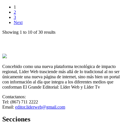
a
76er
1
2
3
Next
Showing 1 to 10 of 30 results
Concebido como una nueva plataforma tecnológica de impacto
regional, Lider Web trasciende más allá de lo tradicional al no ser
únicamente una nueva página de internet, sino más bien un portal
con información al día que integra a los diferentes medios que
conforman El Grande Editorial: Líder Web y Líder Tv
Contactanos:
Tel: (867) 711 2222
Email:
editor.liderweb@gmail.com
Secciones