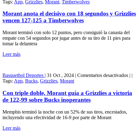
118
Mora
Tags:
App
,
Grizzlies
,
Morant
,
Timberwolves
a
anota
Grizz
el
Morant anota el decisivo con 18 segundos y Grizzlies
decis
vencen 127-125 a Timberwolves
con
18
Morant terminó con solo 12 puntos, pero consiguió la canasta del
segu
empate con 54 segundos por jugar antes de su tiro de 11 pies para
y
tomar la delantera
Grizz
venc
Leer más
127-
125
a
Timb
en
Basquetbol
Deportes
|
31 Oct , 2024
|
Comentarios desactivados
|
|
Con
Tags:
App
,
Bucks
,
Grizzlies
,
Morant
triple
doble
Con triple doble, Morant guía a Grizzlies a victoria
Mora
de 122-99 sobre Bucks inoperantes
guía
a
Memphis terminó la noche con un 52% de sus tiros, encestados,
Grizz
incluyendo una efectividad de 16-9 por parte de Morant
a
victor
Leer más
de
122-