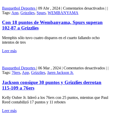
99
sobre
en
Basquetbol
Deportes
|
09 Abr , 2024
|
Comentarios desactivados
|
|
Buck
Con
Tags:
App
,
Grizzlies
,
Spurs
,
WEMBANYAMA
inope
18
punto
Con 18 puntos de Wembanyama, Spurs superan
de
102-87 a Grizzlies
Wemb
Spur
Memphis sólo tuvo cuatro disparos en el cuarto fallando ocho
super
intentos de tres
102-
87
Leer más
a
Grizz
en
Basquetbol
Deportes
|
06 Mar , 2024
|
Comentarios desactivados
|
|
Jack
Tags:
76ers
,
App
,
Grizzlies
,
Jaren Jackson Jr.
cons
30
Jackson consigue 30 puntos y Grizzlies derrotan
punt
115-109 a 76ers
y
Grizz
Kelly Oubre Jr. lideró a los 76ers con 25 puntos, mientras que Paul
derro
Reed contabilizó 17 puntos y 11 rebotes
115-
109
Leer más