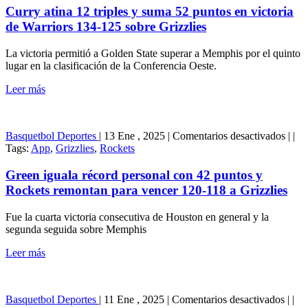
en
12
Curry atina 12 triples y suma 52 puntos en victoria
la
triple
de Warriors 134-125 sobre Grizzlies
serie
y
suma
La victoria permitió a Golden State superar a Memphis por el quinto
52
lugar en la clasificación de la Conferencia Oeste.
punto
en
Leer más
victo
de
Warri
134-
en
Basquetbol
Deportes
|
13 Ene , 2025
|
Comentarios desactivados
|
|
125
Gree
Tags:
App
,
Grizzlies
,
Rockets
sobre
igual
Grizz
récor
Green iguala récord personal con 42 puntos y
perso
Rockets remontan para vencer 120-118 a Grizzlies
con
42
Fue la cuarta victoria consecutiva de Houston en general y la
punt
segunda seguida sobre Memphis
y
Rock
Leer más
remo
para
venc
120-
en
Basquetbol
Deportes
|
11 Ene , 2025
|
Comentarios desactivados
|
|