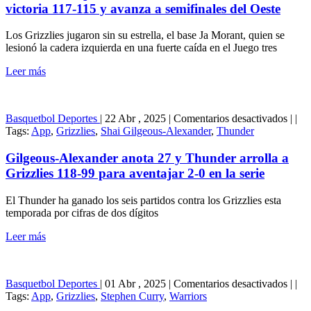
sobre
victoria 117-115 y avanza a semifinales del Oeste
Grizz
con
Los Grizzlies jugaron sin su estrella, el base Ja Morant, quien se
victo
lesionó la cadera izquierda en una fuerte caída en el Juego tres
117-
115
Leer más
y
avan
a
semif
en
Basquetbol
Deportes
|
22 Abr , 2025
|
Comentarios desactivados
|
|
del
Gilge
Tags:
App
,
Grizzlies
,
Shai Gilgeous-Alexander
,
Thunder
Oest
Alex
anota
Gilgeous-Alexander anota 27 y Thunder arrolla a
27
Grizzlies 118-99 para aventajar 2-0 en la serie
y
Thun
El Thunder ha ganado los seis partidos contra los Grizzlies esta
arroll
temporada por cifras de dos dígitos
a
Grizz
Leer más
118-
99
para
avent
en
Basquetbol
Deportes
|
01 Abr , 2025
|
Comentarios desactivados
|
|
2-
Curr
Tags:
App
,
Grizzlies
,
Stephen Curry
,
Warriors
0
atina