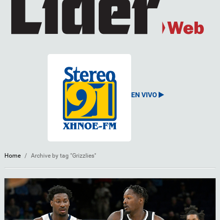
EN VIVO
Home
/
Archive by tag "Grizzlies"