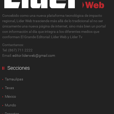
Concebido como una nueva plataforma tecnológica de impacto
regional, Lider Web trasciende más allá de lo tradicional al no ser
únicamente una nueva página de internet, sino más bien un portal
con información al día que integra a los diferentes medios que
conforman El Grande Editorial: Líder Web y Líder Tv
Contactanos:
Tel: (867) 711 2222
Email:
editor.liderweb@gmail.com
Secciones
Tamaulipas
Texas
México
Mundo
Deportes