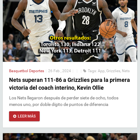
Basquetbol
Deportes
|
26 Feb , 2024
|
|
|
Tags:
App
,
Grizzlies
,
Nets
Nets superan 111-86 a Grizzlies para la primera
victoria del coach interino, Kevin Ollie
Los Nets llegaron después de perder siete de ocho, todos
menos uno, por doble dígito de puntos de diferencia
LEER MÁS