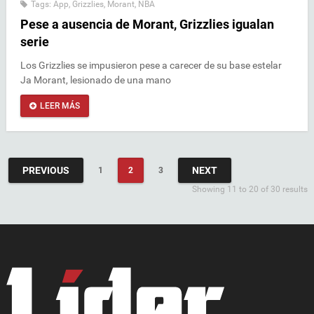
Tags:
App
,
Grizzlies
,
Morant
,
NBA
Pese a ausencia de Morant, Grizzlies igualan
serie
Los Grizzlies se impusieron pese a carecer de su base estelar
Ja Morant, lesionado de una mano
LEER MÁS
PREVIOUS
NEXT
1
2
3
Showing 11 to 20 of 30 results