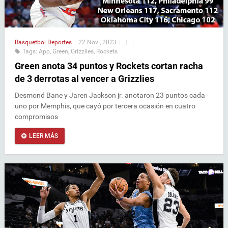
Basquetbol
Deportes
|
22 Nov , 2023
|
|
|
Tags:
App
,
Green
,
Grizzlies
,
Rockets
Green anota 34 puntos y Rockets cortan racha
de 3 derrotas al vencer a Grizzlies
Desmond Bane y Jaren Jackson jr. anotaron 23 puntos cada
uno por Memphis, que cayó por tercera ocasión en cuatro
compromisos
LEER MÁS