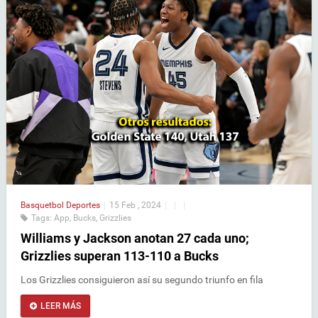
Basquetbol
Deportes
|
15 Feb , 2024
|
|
|
Tags:
App
,
Bucks
,
Grizzlies
Williams y Jackson anotan 27 cada uno;
Grizzlies superan 113-110 a Bucks
Los Grizzlies consiguieron así su segundo triunfo en fila
LEER MÁS