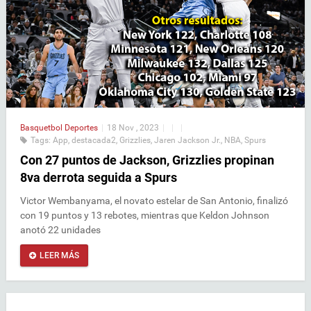
Basquetbol
Deportes
|
18 Nov , 2023
|
|
|
Tags:
App
,
destacada2
,
Grizzlies
,
Jaren Jackson Jr.
,
NBA
,
Spurs
Con 27 puntos de Jackson, Grizzlies propinan
8va derrota seguida a Spurs
Victor Wembanyama, el novato estelar de San Antonio, finalizó
con 19 puntos y 13 rebotes, mientras que Keldon Johnson
anotó 22 unidades
LEER MÁS