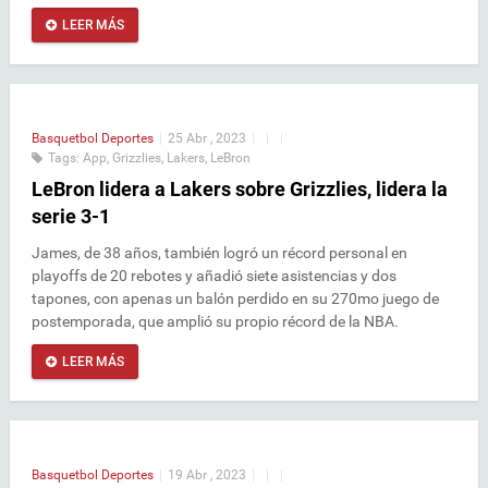
LEER MÁS
Basquetbol
Deportes
|
25 Abr , 2023
|
|
|
Tags:
App
,
Grizzlies
,
Lakers
,
LeBron
LeBron lidera a Lakers sobre Grizzlies, lidera la
serie 3-1
James, de 38 años, también logró un récord personal en
playoffs de 20 rebotes y añadió siete asistencias y dos
tapones, con apenas un balón perdido en su 270mo juego de
postemporada, que amplió su propio récord de la NBA.
LEER MÁS
Basquetbol
Deportes
|
19 Abr , 2023
|
|
|