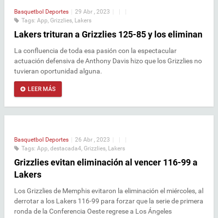
Basquetbol
Deportes
|
29 Abr , 2023
|
|
|
Tags:
App
,
Grizzlies
,
Lakers
Lakers trituran a Grizzlies 125-85 y los eliminan
La confluencia de toda esa pasión con la espectacular
actuación defensiva de Anthony Davis hizo que los Grizzlies no
tuvieran oportunidad alguna.
LEER MÁS
Basquetbol
Deportes
|
26 Abr , 2023
|
|
|
Tags:
App
,
destacada4
,
Grizzlies
,
Lakers
Grizzlies evitan eliminación al vencer 116-99 a
Lakers
Los Grizzlies de Memphis evitaron la eliminación el miércoles, al
derrotar a los Lakers 116-99 para forzar que la serie de primera
ronda de la Conferencia Oeste regrese a Los Ángeles