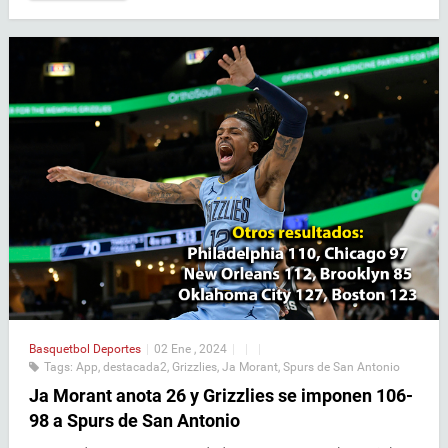
Basquetbol
Deportes
|
02 Ene , 2024
|
|
|
Tags:
App
,
destacada2
,
Grizzlies
,
Ja Morant
,
Spurs de San Antonio
Ja Morant anota 26 y Grizzlies se imponen 106-
98 a Spurs de San Antonio