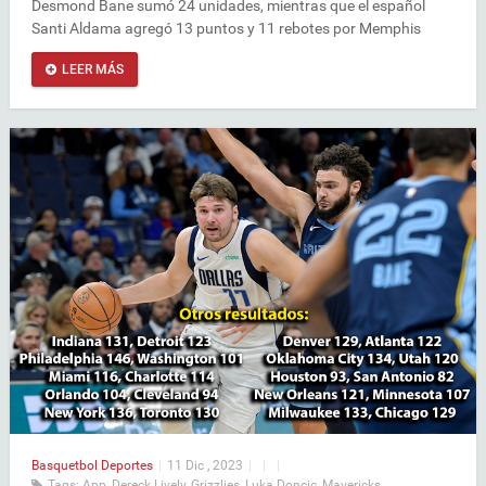
Desmond Bane sumó 24 unidades, mientras que el español
Santi Aldama agregó 13 puntos y 11 rebotes por Memphis
LEER MÁS
Basquetbol
Deportes
|
11 Dic , 2023
|
|
|
Tags:
App
,
Dereck Lively
,
Grizzlies
,
Luka Doncic
,
Mavericks