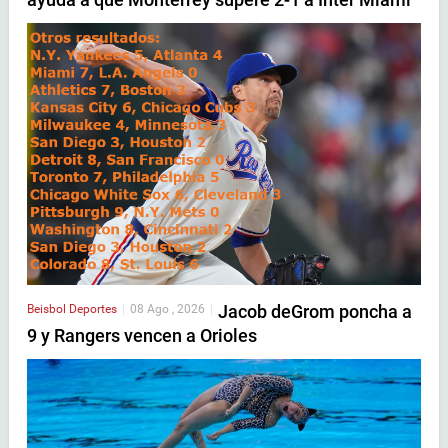
Jacob deGrom poncha a
Beisbol
Deportes
|
08 Ago , 2026
|
9 y Rangers vencen a Orioles