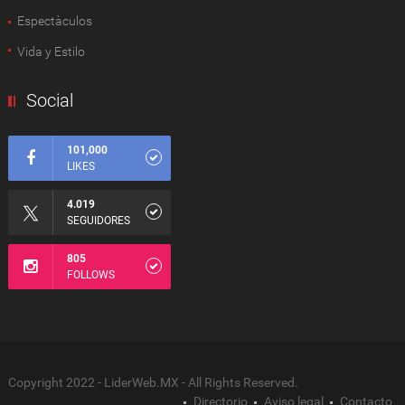
Espectàculos
Vida y Estilo
Social
101,000
LIKES
4.019
SEGUIDORES
805
FOLLOWS
Copyright 2022 - LiderWeb.MX - All Rights Reserved.
Directorio
Aviso legal
Contacto