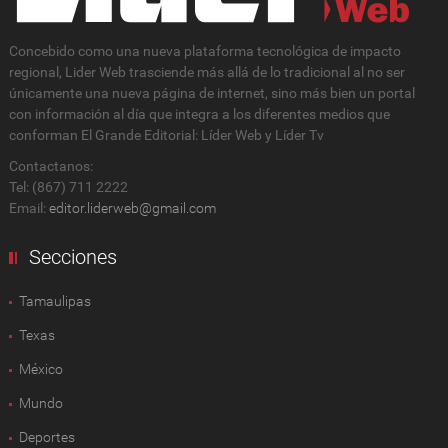
Concebido como una nueva plataforma tecnológica de impacto
regional, Lider Web trasciende más allá de lo tradicional al no ser
únicamente una nueva página de internet, sino más bien un portal
con información al día que integra a los diferentes medios que
conforman El Grande Editorial: Líder Web y Líder Tv
Contactanos:
Tel: (867) 711 2222
Email:
editor.liderweb@gmail.com
Secciones
Tamaulipas
Texas
México
Mundo
Deportes