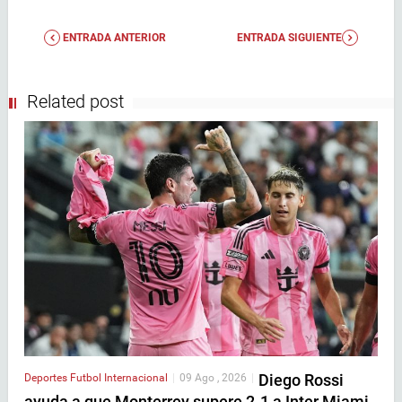
ENTRADA ANTERIOR
ENTRADA SIGUIENTE
Related post
Diego Rossi
Deportes
Futbol Internacional
|
09 Ago , 2026
|
ayuda a que Monterrey supere 2-1 a Inter Miami