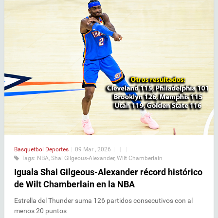
Basquetbol
Deportes
|
09 Mar , 2026
|
|
|
Tags:
NBA
,
Shai Gilgeous-Alexander
,
Wilt Chamberlain
Iguala Shai Gilgeous-Alexander récord histórico
de Wilt Chamberlain en la NBA
Estrella del Thunder suma 126 partidos consecutivos con al
menos 20 puntos