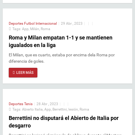
Deportes
Futbol Internacional
|
29 Abr , 2023
|
|
|
Tags:
App
,
Milán
,
Roma
Roma y Milan empatan 1-1 y se mantienen
igualados en la liga
El Milan, que es cuarto, estaba por encima dela Roma por
diferencia de goles.
LEER MÁS
Deportes
Tenis
|
28 Abr , 2023
|
|
|
Tags:
Abierto Italia
,
App
,
Berrettini
,
lesión
,
Roma
Berrettini no disputará el Abierto de Italia por
desgarro