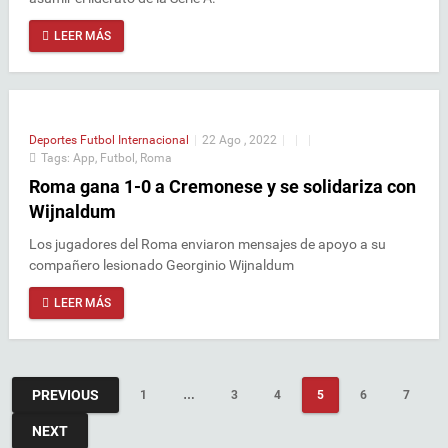
LEER MÁS
Deportes
Futbol Internacional
|
22 Ago , 2022
|
|
|
Tags:
App
,
Futbol
,
Roma
Roma gana 1-0 a Cremonese y se solidariza con
Wijnaldum
Los jugadores del Roma enviaron mensajes de apoyo a su
compañero lesionado Georginio Wijnaldum
LEER MÁS
PREVIOUS
1
…
3
4
5
6
7
NEXT