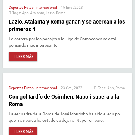
Deportes
Futbol Internacional
|
15 Ene , 2023
|
|
|
Tags:
App
,
Atalanta
,
Lazio
,
Roma
Lazio, Atalanta y Roma ganan y se acercan a los
primeros 4
La carrera por los pasajes a la Liga de Campeones se está
poniendo más interesante
LEER MÁS
Deportes
Futbol Internacional
|
23 Oct , 2022
|
|
|
Tags:
App
,
Roma
Con gol tardío de Osimhen, Napoli supera a la
Roma
La escuadra de la Roma de José Mourinho ha sido el equipo
que más cerca ha estado de dejar al Napoli en cero.
LEER MÁS