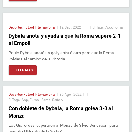
Deportes
Futbol Internacional
|
12 Sep , 2022
|
|
|
Tags:
App
,
Roma
Dybala anota y ayuda a que la Roma supere 2-1
al Empoli
Paulo Dybala anotó un gol y asistió otro para que la Roma
volviera al camino de la victoria
LEER MÁS
Deportes
Futbol Internacional
|
30 Ago , 2022
|
|
|
Tags:
App
,
Futbol
,
Roma
,
Serie A
Con doblete de Dybala, la Roma golea 3-0 al
Monza
Los Giallorossi superaron al Monza de Silvio Berlusconi para
asumir el liderato de la Serie A.