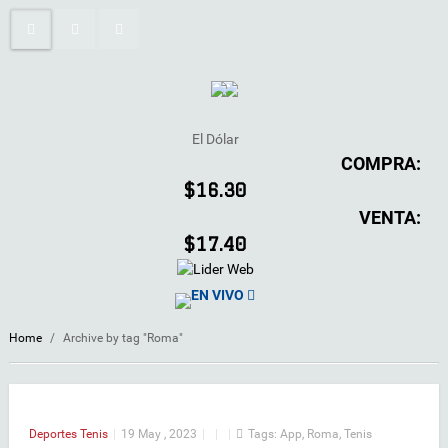
El Dólar
COMPRA:
$16.30
VENTA:
$17.40
EN VIVO
Home
/
Archive by tag "Roma"
Deportes
Tenis
|
19 May , 2023
|
|
|
Tags:
App
,
Roma
,
Tenis