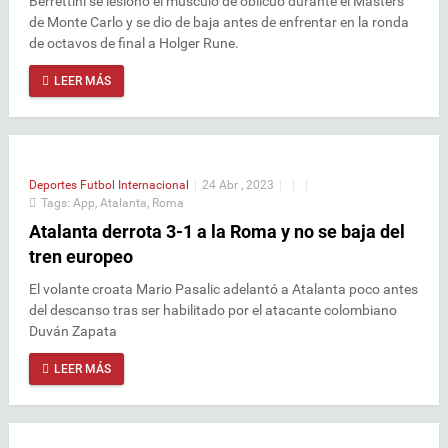
Berrettini se lesionó el músculo de oblicuo durante el Masters
de Monte Carlo y se dio de baja antes de enfrentar en la ronda
de octavos de final a Holger Rune.
LEER MÁS
Deportes
Futbol Internacional
|
24 Abr , 2023
|
|
|
Tags:
App
,
Atalanta
,
Roma
Atalanta derrota 3-1 a la Roma y no se baja del
tren europeo
El volante croata Mario Pasalic adelantó a Atalanta poco antes
del descanso tras ser habilitado por el atacante colombiano
Duván Zapata
LEER MÁS