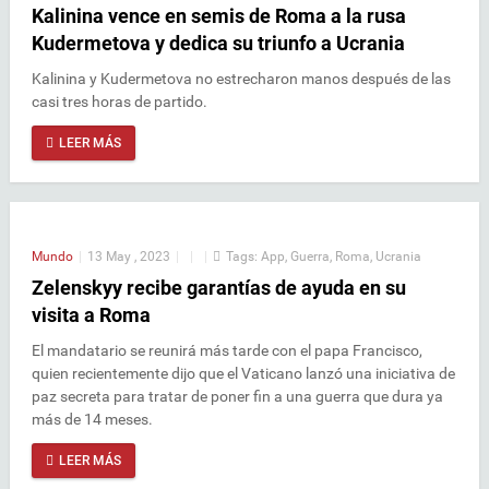
Kalinina vence en semis de Roma a la rusa
Kudermetova y dedica su triunfo a Ucrania
Kalinina y Kudermetova no estrecharon manos después de las
casi tres horas de partido.
LEER MÁS
Mundo
|
13 May , 2023
|
|
|
Tags:
App
,
Guerra
,
Roma
,
Ucrania
Zelenskyy recibe garantías de ayuda en su
visita a Roma
El mandatario se reunirá más tarde con el papa Francisco,
quien recientemente dijo que el Vaticano lanzó una iniciativa de
paz secreta para tratar de poner fin a una guerra que dura ya
más de 14 meses.
LEER MÁS