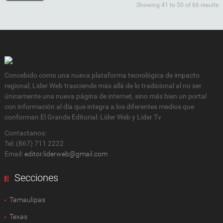
Showing 41 to 50 of 66 results
Concebido como una nueva plataforma tecnológica de impacto
regional, Lider Web trasciende más allá de lo tradicional al no ser
únicamente una nueva página de internet, sino más bien un portal
con información al día que integra a los diferentes medios que
conforman El Grande Editorial: Líder Web y Líder Tv
Contactanos:
Tel: (867) 711 2222
Email:
editor.liderweb@gmail.com
Secciones
Tamaulipas
Texas