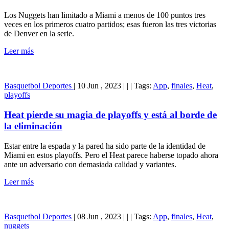
Los Nuggets han limitado a Miami a menos de 100 puntos tres
veces en los primeros cuatro partidos; esas fueron las tres victorias
de Denver en la serie.
Leer más
Basquetbol
Deportes
|
10 Jun , 2023
|
|
|
Tags:
App
,
finales
,
Heat
,
playoffs
Heat pierde su magia de playoffs y está al borde de
la eliminación
Estar entre la espada y la pared ha sido parte de la identidad de
Miami en estos playoffs. Pero el Heat parece haberse topado ahora
ante un adversario con demasiada calidad y variantes.
Leer más
Basquetbol
Deportes
|
08 Jun , 2023
|
|
|
Tags:
App
,
finales
,
Heat
,
nuggets