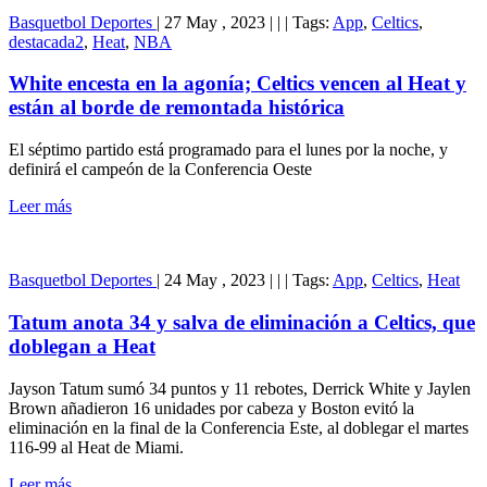
Basquetbol
Deportes
|
27 May , 2023
|
|
|
Tags:
App
,
Celtics
,
destacada2
,
Heat
,
NBA
White encesta en la agonía; Celtics vencen al Heat y
están al borde de remontada histórica
El séptimo partido está programado para el lunes por la noche, y
definirá el campeón de la Conferencia Oeste
Leer más
Basquetbol
Deportes
|
24 May , 2023
|
|
|
Tags:
App
,
Celtics
,
Heat
Tatum anota 34 y salva de eliminación a Celtics, que
doblegan a Heat
Jayson Tatum sumó 34 puntos y 11 rebotes, Derrick White y Jaylen
Brown añadieron 16 unidades por cabeza y Boston evitó la
eliminación en la final de la Conferencia Este, al doblegar el martes
116-99 al Heat de Miami.
Leer más