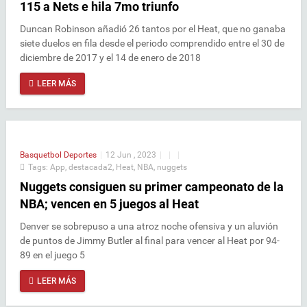
115 a Nets e hila 7mo triunfo
Duncan Robinson añadió 26 tantos por el Heat, que no ganaba
siete duelos en fila desde el periodo comprendido entre el 30 de
diciembre de 2017 y el 14 de enero de 2018
LEER MÁS
Basquetbol
Deportes
|
12 Jun , 2023
|
|
|
Tags:
App
,
destacada2
,
Heat
,
NBA
,
nuggets
Nuggets consiguen su primer campeonato de la
NBA; vencen en 5 juegos al Heat
Denver se sobrepuso a una atroz noche ofensiva y un aluvión
de puntos de Jimmy Butler al final para vencer al Heat por 94-
89 en el juego 5
LEER MÁS