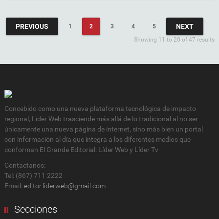
PREVIOUS
NEXT
1
2
3
4
5
Showing 11 to 20 of 47 results
Concebido como una nueva plataforma tecnológica de impacto
regional, Lider Web trasciende más allá de lo tradicional al no ser
únicamente una nueva página de internet, sino más bien un portal
con información al día que integra a los diferentes medios que
conforman El Grande Editorial: Líder Web y Líder Tv
Contactanos:
Tel: (867) 711 2222
Email:
editor.liderweb@gmail.com
Secciones