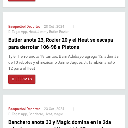
Basquetbol
Deportes
|
28 Oct , 2024
|
|
|
Tags:
App
,
Heat
,
Jimmy Butler
,
Rozier
Butler anota 23, Rozier 20 y el Heat se escapa
para derrotar 106-98 a Pistons
Tyler Herro anotó 19 tantos, Bam Adebayo agregó 12, además
de 10 rebotes y el mexicano Jaime Jaquez Jr. también anotó
12 para el Heat
LEER MÁS
Basquetbol
Deportes
|
23 Oct , 2024
|
|
|
Tags:
App
,
Banchero
,
Heat
,
Magic
Banchero anota 33 y Magic domina en la 2da