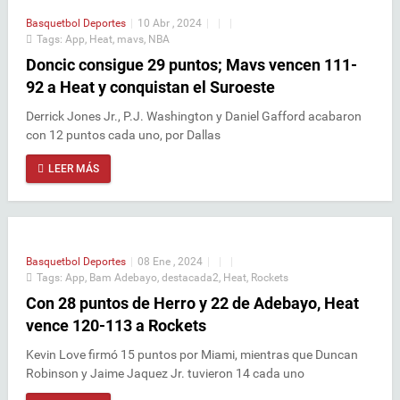
Basquetbol
Deportes
|
10 Abr , 2024
|
|
|
Tags:
App
,
Heat
,
mavs
,
NBA
Doncic consigue 29 puntos; Mavs vencen 111-
92 a Heat y conquistan el Suroeste
Derrick Jones Jr., P.J. Washington y Daniel Gafford acabaron
con 12 puntos cada uno, por Dallas
LEER MÁS
Basquetbol
Deportes
|
08 Ene , 2024
|
|
|
Tags:
App
,
Bam Adebayo
,
destacada2
,
Heat
,
Rockets
Con 28 puntos de Herro y 22 de Adebayo, Heat
vence 120-113 a Rockets
Kevin Love firmó 15 puntos por Miami, mientras que Duncan
Robinson y Jaime Jaquez Jr. tuvieron 14 cada uno