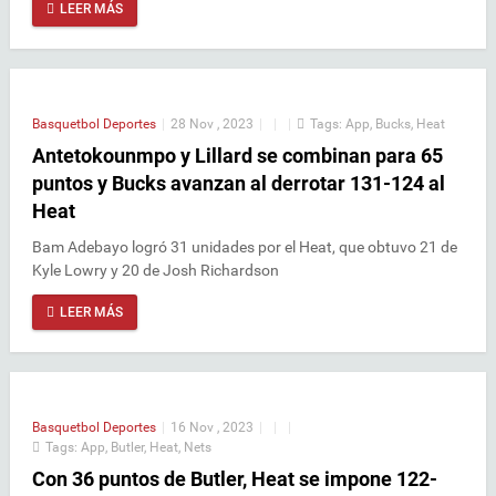
LEER MÁS
Basquetbol
Deportes
|
28 Nov , 2023
|
|
|
Tags:
App
,
Bucks
,
Heat
Antetokounmpo y Lillard se combinan para 65
puntos y Bucks avanzan al derrotar 131-124 al
Heat
Bam Adebayo logró 31 unidades por el Heat, que obtuvo 21 de
Kyle Lowry y 20 de Josh Richardson
LEER MÁS
Basquetbol
Deportes
|
16 Nov , 2023
|
|
|
Tags:
App
,
Butler
,
Heat
,
Nets
Con 36 puntos de Butler, Heat se impone 122-