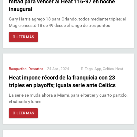
mitad para vencer al Heat 116-97 en noche
inaugural
Gary Harris agregó 18 para Orlando, todos mediante triples; el
Magic encestó 18 de 49 desde el rango de tres puntos
LEER MÁS
Basquetbol
Deportes
|
24 Abr , 2024
|
|
|
Tags:
App
,
Celtics
,
Heat
Heat impone récord de la franquicia con 23
triples en playoffs; iguala serie ante Celtics
La serie se muda ahora a Miami, para el tercer y cuarto partido,
el sábado y lunes
LEER MÁS