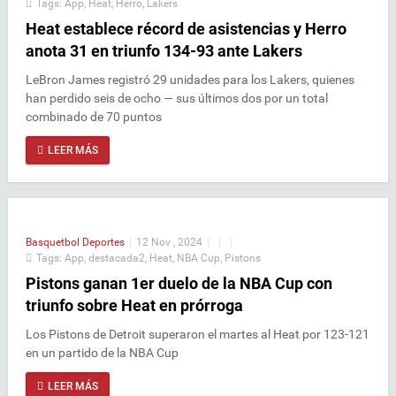
Tags:
App
,
Heat
,
Herro
,
Lakers
Heat establece récord de asistencias y Herro
anota 31 en triunfo 134-93 ante Lakers
LeBron James registró 29 unidades para los Lakers, quienes
han perdido seis de ocho — sus últimos dos por un total
combinado de 70 puntos
LEER MÁS
Basquetbol
Deportes
|
12 Nov , 2024
|
|
|
Tags:
App
,
destacada2
,
Heat
,
NBA Cup
,
Pistons
Pistons ganan 1er duelo de la NBA Cup con
triunfo sobre Heat en prórroga
Los Pistons de Detroit superaron el martes al Heat por 123-121
en un partido de la NBA Cup
LEER MÁS