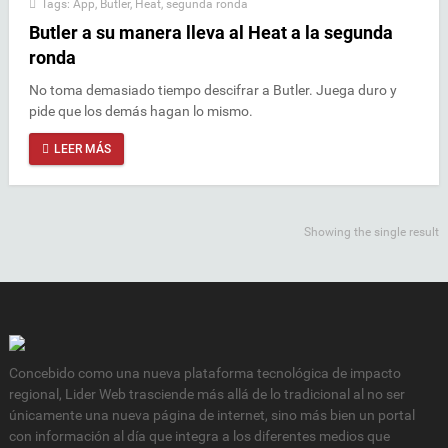
Tags:
App
,
Butler
,
Heat
,
segunda ronda
Butler a su manera lleva al Heat a la segunda
ronda
No toma demasiado tiempo descifrar a Butler. Juega duro y
pide que los demás hagan lo mismo.
LEER MÁS
Showing the single result
Concebido como una nueva plataforma tecnológica de impacto
regional, Lider Web trasciende más allá de lo tradicional al no ser
únicamente una nueva página de internet, sino más bien un portal
con información al día que integra a los diferentes medios que