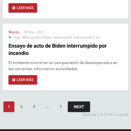
LEER MÁS
Mundo
|
18 Ene , 2021
|
|
|
Tags:
#ElecciónEU
,
Biden
,
destacada4
,
EleccionesEU
,
eu
Ensayo de acto de Biden interrumpido por
incendio
El incidente ocurrió en un campamento de desamparados en
las cercanías, informaron autoridades.
LEER MÁS
NEXT
1
2
3
…
7
Showing 1 to 10 of 61 results