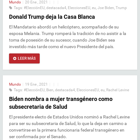
Mundo
|
20 Ene , 2021
|
|
|
Tags:
#ElecciónEU
,
destacada4
,
EleccionesEU
,
eu
,
Joe Biden
,
Trump
Donald Trump deja la Casa Blanca
El Mandatario abordó un helicóptero, acompañado de su
esposa Melania. Trump romperá la tradición de no asistir a la
toma de posesión de su sucesor, cuando Joe Biden sea
investido más tarde como el nuevo Presidente del país.
LEER MÁS
Mundo
|
19 Ene , 2021
|
|
|
Tags:
#ElecciónEU
,
Bien
,
destacada4
,
EleccionesEU
,
eu
,
Rachel Levine
Biden nombra a mujer transgénero como
subsecretaria de Salud
El presidente electo de Estados Unidos nominó a Rachel Levine
para ser su subsecretaria de Salud, lo que la deja en camino a
convertirse en la primera funcionaria federal transgénero en
ser confirmada por el Senado.