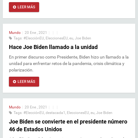
LEER MÁS
Mundo
|
20 Ene , 2021
|
|
|
Tags:
#ElecciónEU
,
EleccionesEU
,
eu
,
Joe Biden
Hace Joe Biden llamado a la unidad
En primer discurso como Presidente, Biden hizo un llamado a la
unidad para enfrentar retos de la pandemia, crisis climática y
polarización.
LEER MÁS
Mundo
|
20 Ene , 2021
|
|
|
Tags:
#ElecciónEU
,
destacada1
,
EleccionesEU
,
eu
,
Joe Biden
Joe Biden se convierte en el presidente número
46 de Estados Unidos