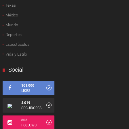
Texas
México
Mundo
Deportes
Espectàculos
Vida y Estilo
Social
101,000
LIKES
4.019
SEGUIDORES
805
FOLLOWS