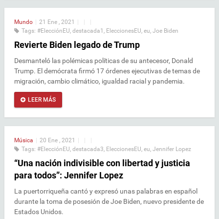
Mundo
|
21 Ene , 2021
|
|
|
Tags:
#ElecciónEU
,
destacada1
,
EleccionesEU
,
eu
,
Joe Biden
Revierte Biden legado de Trump
Desmanteló las polémicas políticas de su antecesor, Donald
Trump. El demócrata firmó 17 órdenes ejecutivas de temas de
migración, cambio climático, igualdad racial y pandemia.
LEER MÁS
Música
|
20 Ene , 2021
|
|
|
Tags:
#ElecciónEU
,
destacada3
,
EleccionesEU
,
eu
,
Jennifer Lopez
“Una nación indivisible con libertad y justicia
para todos”: Jennifer Lopez
La puertorriqueña cantó y expresó unas palabras en español
durante la toma de posesión de Joe Biden, nuevo presidente de
Estados Unidos.