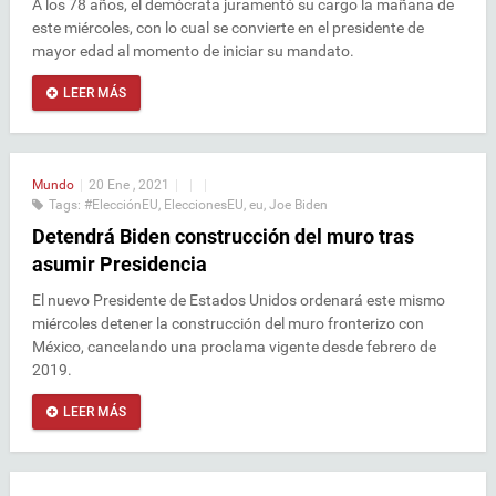
A los 78 años, el demócrata juramentó su cargo la mañana de
este miércoles, con lo cual se convierte en el presidente de
mayor edad al momento de iniciar su mandato.
LEER MÁS
Mundo
|
20 Ene , 2021
|
|
|
Tags:
#ElecciónEU
,
EleccionesEU
,
eu
,
Joe Biden
Detendrá Biden construcción del muro tras
asumir Presidencia
El nuevo Presidente de Estados Unidos ordenará este mismo
miércoles detener la construcción del muro fronterizo con
México, cancelando una proclama vigente desde febrero de
2019.
LEER MÁS