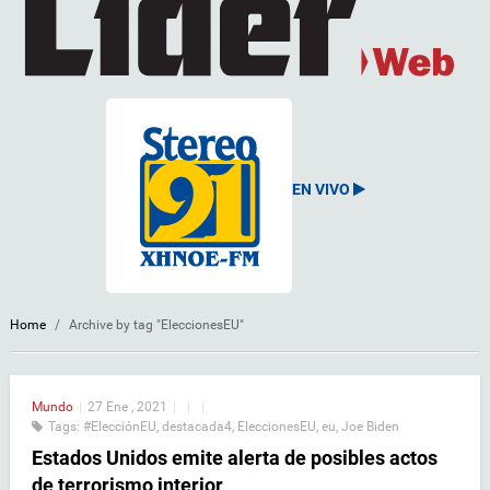
EN VIVO
Home
/
Archive by tag "EleccionesEU"
Mundo
|
27 Ene , 2021
|
|
|
Tags:
#ElecciónEU
,
destacada4
,
EleccionesEU
,
eu
,
Joe Biden
Estados Unidos emite alerta de posibles actos
de terrorismo interior