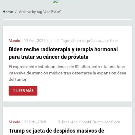
Home
/
Archive by tag "Joe Biden"
Mundo
|
12 Oct , 2025
|
|
|
Tags:
cáncer de próstata
,
Joe Biden
Biden recibe radioterapia y terapia hormonal
para tratar su cáncer de próstata
El expresidente estadounidense, de 82 años, enfrenta una fase
intensiva de atención médica tras detectarse la expansión ósea
del tumor
LEER MÁS
Mundo
|
22 Feb , 2025
|
|
|
Tags:
App
,
Donald Trump
,
Joe Biden
Trump se jacta de despidos masivos de