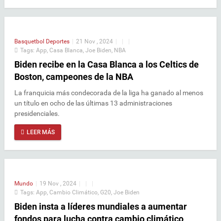
Basquetbol
Deportes
|
21 Nov , 2024
|
|
|
Tags:
App
,
Casa Blanca
,
Joe Biden
,
NBA
Biden recibe en la Casa Blanca a los Celtics de
Boston, campeones de la NBA
La franquicia más condecorada de la liga ha ganado al menos
un título en ocho de las últimas 13 administraciones
presidenciales.
LEER MÁS
Mundo
|
19 Nov , 2024
|
|
|
Tags:
App
,
Cambio Climático
,
G20
,
Joe Biden
Biden insta a líderes mundiales a aumentar
fondos para lucha contra cambio climático