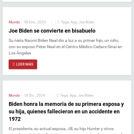
Mundo
|
08 Ene , 2025
|
|
|
Tags:
App
,
Joe Biden
Joe Biden se convierte en bisabuelo
Su nieta Naomi Biden Neal dio a luz a su primer hijo, un niño,
con su esposo Peter Neal en el Centro Médico Cedars-Sinai en
Los Ángeles
LEER MÁS
Mundo
|
18 Dic , 2024
|
|
|
Tags:
App
,
Joe Biden
Biden honra la memoria de su primera esposa y
su hija, quienes fallecieron en un accidente en
1972
El presidente, su actual esposa, Jill, su hijo Hunter y otros