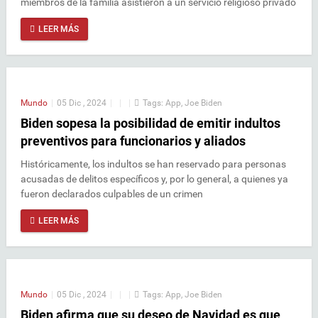
miembros de la familia asistieron a un servicio religioso privado
LEER MÁS
Mundo
|
05 Dic , 2024
|
|
|
Tags:
App
,
Joe Biden
Biden sopesa la posibilidad de emitir indultos
preventivos para funcionarios y aliados
Históricamente, los indultos se han reservado para personas
acusadas de delitos específicos y, por lo general, a quienes ya
fueron declarados culpables de un crimen
LEER MÁS
Mundo
|
05 Dic , 2024
|
|
|
Tags:
App
,
Joe Biden
Biden afirma que su deseo de Navidad es que