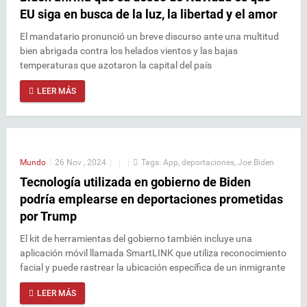
EU siga en busca de la luz, la libertad y el amor
El mandatario pronunció un breve discurso ante una multitud
bien abrigada contra los helados vientos y las bajas
temperaturas que azotaron la capital del país
LEER MÁS
Mundo
|
26 Nov , 2024
|
|
|
Tags:
App
,
deportaciones
,
Joe Biden
Tecnología utilizada en gobierno de Biden
podría emplearse en deportaciones prometidas
por Trump
El kit de herramientas del gobierno también incluye una
aplicación móvil llamada SmartLINK que utiliza reconocimiento
facial y puede rastrear la ubicación específica de un inmigrante
LEER MÁS