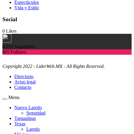
Espectàculos
Vida y Estilo
Social
0
Likes
4.019
Seguidores
805
Follows
Copyright 2022 - LiderWeb.MX - All Rights Reserved.
Directorio
Aviso legal
Contacto
Menu
Nuevo Laredo
Seguridad
Tamaulipas
Texas
Laredo