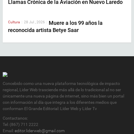
Llamas Crónica de la Aviación en Nuevo Laredo
Muere a los 99 años la
Cultura
|
28 Jul , 2026
|
reconocida artista Betye Saar
Concebido como una nueva plataforma tecnológica de impacto
regional, Lider Web trasciende más allá de lo tradicional al no ser
únicamente una nueva página de internet, sino más bien un portal
con información al día que integra a los diferentes medios que
conforman El Grande Editorial: Líder Web y Líder Tv
Contactanos:
Tel: (867) 711 2222
Email:
editor.liderweb@gmail.com