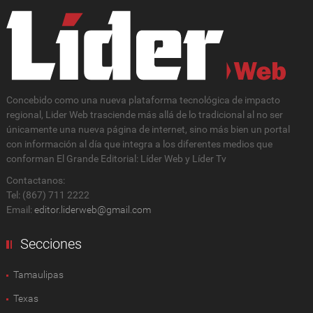
Concebido como una nueva plataforma tecnológica de impacto
regional, Lider Web trasciende más allá de lo tradicional al no ser
únicamente una nueva página de internet, sino más bien un portal
con información al día que integra a los diferentes medios que
conforman El Grande Editorial: Líder Web y Líder Tv
Contactanos:
Tel: (867) 711 2222
Email:
editor.liderweb@gmail.com
Secciones
Tamaulipas
Texas