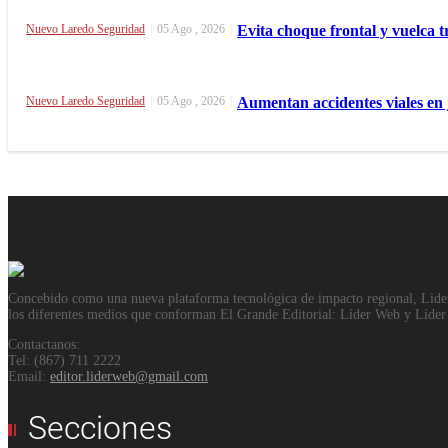
Nuevo Laredo
Seguridad
|
05 Ago , 2026
|
Evita choque frontal y vuelca t
Nuevo Laredo
Seguridad
|
05 Ago , 2026
|
Aumentan accidentes viales en
Concebido como una nueva plataforma tecnológica de impacto regional, Lider W
los diferentes medios que conforman El Grande Editorial: Líder Web y Líde
Contactanos:
Tel: (867) 711 2222
Email:
editor.liderweb@gmail.com
Secciones