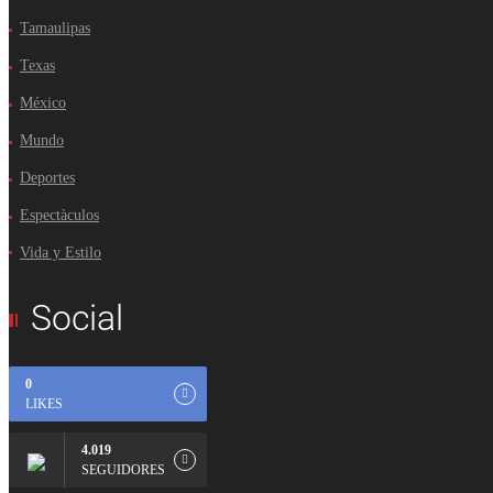
Tamaulipas
Texas
México
Mundo
Deportes
Espectàculos
Vida y Estilo
Social
0
LIKES
4.019
SEGUIDORES