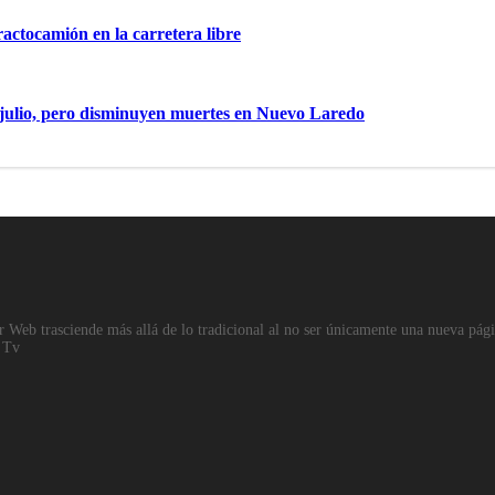
ractocamión en la carretera libre
 julio, pero disminuyen muertes en Nuevo Laredo
eb trasciende más allá de lo tradicional al no ser únicamente una nueva página
r Tv