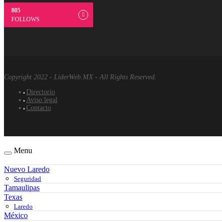
805
FOLLOWS
Copyright 2022 - LiderWeb.MX - All Rights Reserved.
Directorio
Aviso legal
Contacto
Menu
Nuevo Laredo
Seguridad
Tamaulipas
Texas
Laredo
México