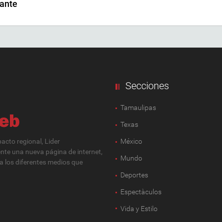
rante
Secciones
Tamaulipas
Texas
cto regional, Lider
México
ente una nueva página de internet,
Mundo
 a los diferentes medios que
Deportes
Espectàculos
Vida y Estilo