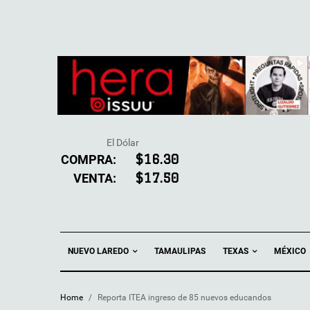
El Dólar
COMPRA:
$16.30
VENTA:
$17.50
NUEVO LAREDO
TEXAS
TAMAULIPAS
MÉXICO
Home
/
Reporta ITEA ingreso de 85 nuevos educandos