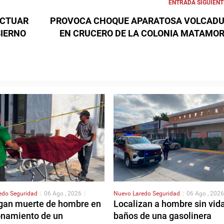
ENTRADA SIGUIENT
ACTUAR
PROVOCA CHOQUE APARATOSA VOLCAD
BIERNO
EN CRUCERO DE LA COLONIA MATAMO
redo
Seguridad
|
06 Ago , 2026
|
Nuevo Laredo
Seguridad
|
06 Ago , 2026
igan muerte de hombre en
Localizan a hombre sin vid
onamiento de un
baños de una gasolinera