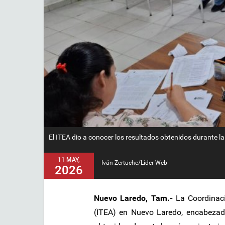
El ITEA dio a conocer los resultados obtenidos durante l
11 MAY,
Iván Zertuche/Líder Web
2026
Nuevo Laredo, Tam.-
La Coordinac
(ITEA) en Nuevo Laredo, encabezada