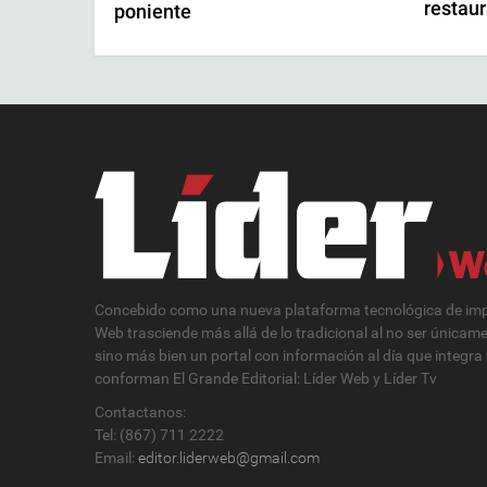
restau
poniente
Concebido como una nueva plataforma tecnológica de impa
Web trasciende más allá de lo tradicional al no ser únicam
sino más bien un portal con información al día que integra
conforman El Grande Editorial: Líder Web y Líder Tv
Contactanos:
Tel: (867) 711 2222
Email:
editor.liderweb@gmail.com