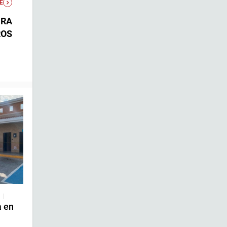
E
URA
ROS
|
a en