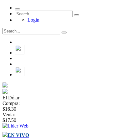
Login
El Dólar
Compra:
$16.30
Venta:
$17.50
EN VIVO