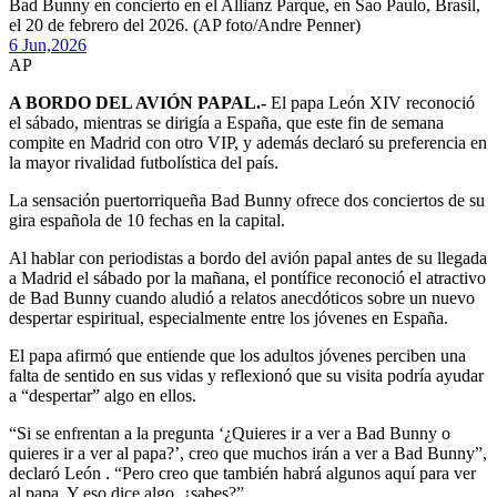
Bad Bunny en concierto en el Allianz Parque, en Sao Paulo, Brasil,
el 20 de febrero del 2026. (AP foto/Andre Penner)
6 Jun,
2026
AP
A BORDO DEL AVIÓN PAPAL.-
El papa León XIV reconoció
el sábado, mientras se dirigía a España, que este fin de semana
compite en Madrid con otro VIP, y además declaró su preferencia en
la mayor rivalidad futbolística del país.
La sensación puertorriqueña Bad Bunny ofrece dos conciertos de su
gira española de 10 fechas en la capital.
Al hablar con periodistas a bordo del avión papal antes de su llegada
a Madrid el sábado por la mañana, el pontífice reconoció el atractivo
de Bad Bunny cuando aludió a relatos anecdóticos sobre un nuevo
despertar espiritual, especialmente entre los jóvenes en España.
El papa afirmó que entiende que los adultos jóvenes perciben una
falta de sentido en sus vidas y reflexionó que su visita podría ayudar
a “despertar” algo en ellos.
“Si se enfrentan a la pregunta ‘¿Quieres ir a ver a Bad Bunny o
quieres ir a ver al papa?’, creo que muchos irán a ver a Bad Bunny”,
declaró León . “Pero creo que también habrá algunos aquí para ver
al papa. Y eso dice algo, ¿sabes?”