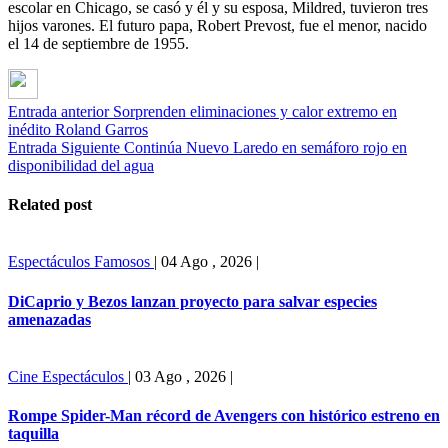
escolar en Chicago, se casó y él y su esposa, Mildred, tuvieron tres
hijos varones. El futuro papa, Robert Prevost, fue el menor, nacido
el 14 de septiembre de 1955.
Entrada anterior
Sorprenden eliminaciones y calor extremo en
inédito Roland Garros
Entrada Siguiente
Continúa Nuevo Laredo en semáforo rojo en
disponibilidad del agua
Related post
Espectáculos
Famosos
|
04 Ago , 2026
|
DiCaprio y Bezos lanzan proyecto para salvar especies
amenazadas
Cine
Espectáculos
|
03 Ago , 2026
|
Rompe Spider-Man récord de Avengers con histórico estreno en
taquilla