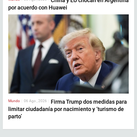
China y EU chocan en Argentina
por acuerdo con Huawei
Firma Trump dos medidas para
Mundo
|
06 Ago , 2026
|
limitar ciudadanía por nacimiento y ‘turismo de
parto’