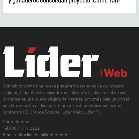
y ganaderos consolidan proyecto ‘Carne Tam’
Concebido como una nueva plataforma tecnológica de impacto
regional, Lider Web trasciende más allá de lo tradicional al no ser
únicamente una nueva página de internet, sino más bien un portal
con información al día que integra a los diferentes medios que
conforman El Grande Editorial: Líder Web y Líder Tv
Contactanos:
Tel: (867) 711 2222
Email:
editor.liderweb@gmail.com