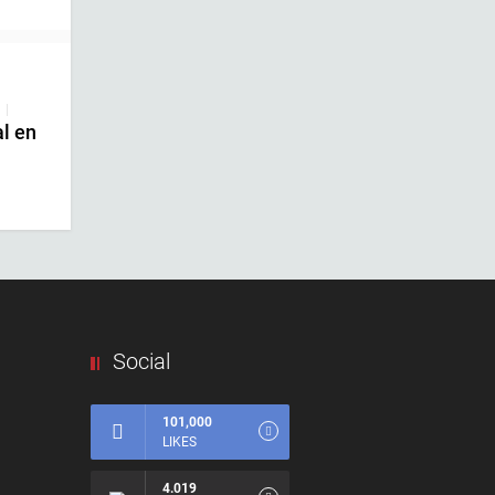
|
al en
Social
101,000
LIKES
4.019