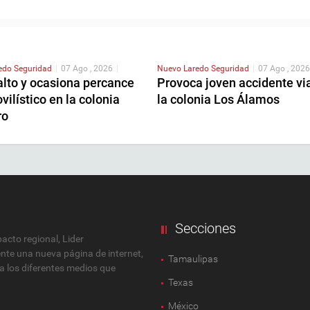
redo
Seguridad
|
07 Ago , 2026
|
Nuevo Laredo
Seguridad
|
07 Ago , 2026
alto y ocasiona percance
Provoca joven accidente vi
ilístico en la colonia
la colonia Los Álamos
ro
Secciones
cto regional, Lider
ente una nueva página de internet,
Tamaulipas
 a los diferentes medios que
Texas
México