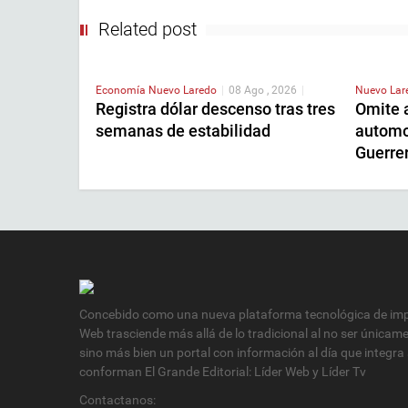
Related post
Economía
Nuevo Laredo
|
08 Ago , 2026
|
Nuevo La
Registra dólar descenso tras tres
Omite 
semanas de estabilidad
automov
Guerre
Concebido como una nueva plataforma tecnológica de impa
Web trasciende más allá de lo tradicional al no ser únicam
sino más bien un portal con información al día que integra
conforman El Grande Editorial: Líder Web y Líder Tv
Contactanos: