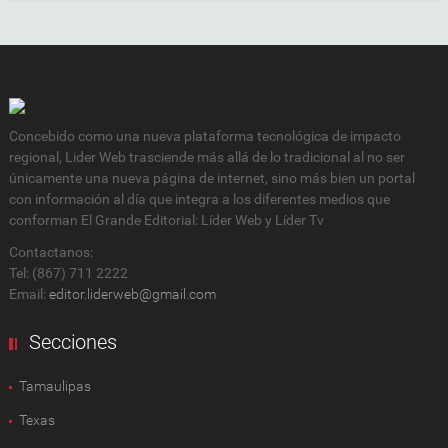
Concebido como una nueva plataforma tecnológica de impacto
regional, Lider Web trasciende más allá de lo tradicional al no ser
únicamente una nueva página de internet, sino más bien un portal
con información al día que integra a los diferentes medios que
conforman El Grande Editorial: Líder Web y Líder Tv
Contactanos:
Tel: (867) 711 2222
Email:
editor.liderweb@gmail.com
Secciones
Tamaulipas
Texas