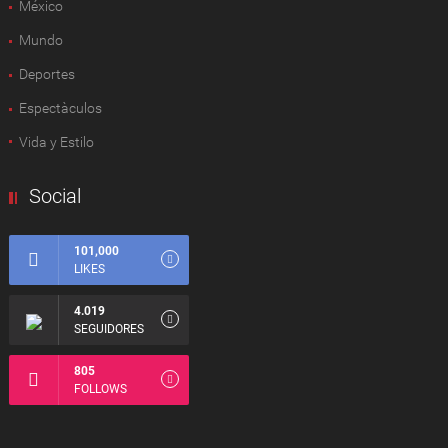
México
Mundo
Deportes
Espectàculos
Vida y Estilo
Social
101,000
LIKES
4.019
SEGUIDORES
805
FOLLOWS