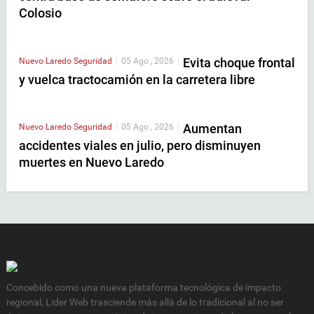
Colosio
Evita choque frontal
Nuevo Laredo
Seguridad
|
05 Ago , 2026
|
y vuelca tractocamión en la carretera libre
Aumentan
Nuevo Laredo
Seguridad
|
05 Ago , 2026
|
accidentes viales en julio, pero disminuyen
muertes en Nuevo Laredo
Concebido como una nueva plataforma tecnológica de impacto
regional, Lider Web trasciende más allá de lo tradicional al no ser