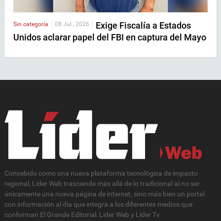
Exige Fiscalía a Estados
Sin categoría
|
08 Jul , 2026
|
Unidos aclarar papel del FBI en captura del Mayo
Concebido como una nueva plataforma tecnológica de impacto
regional, Lider Web trasciende más allá de lo tradicional al no ser
únicamente una nueva página de internet, sino más bien un portal
con información al día que integra a los diferentes medios que
conforman El Grande Editorial: Líder Web y Líder Tv