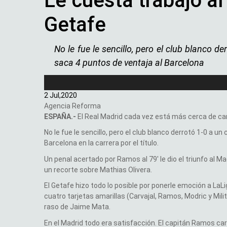
Le cuesta trabajo a
Getafe
No le fue le sencillo, pero el club blanco d
saca 4 puntos de ventaja al Barcelona
2 Jul,
2020
Agencia Reforma
ESPAÑA.-
El Real Madrid cada vez está más cerca de can
No le fue le sencillo, pero el club blanco derrotó 1-0 a u
Barcelona en la carrera por el título.
Un penal acertado por Ramos al 79′ le dio el triunfo al Ma
un recorte sobre Mathias Olivera.
El Getafe hizo todo lo posible por ponerle emoción a LaLiga
cuatro tarjetas amarillas (Carvajal, Ramos, Modric y Mil
raso de Jaime Mata.
En el Madrid todo era satisfacción. El capitán Ramos carg