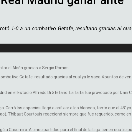
l Real Madrid ganar ante
errotó 1-0 a un combativo Getafe, resultado gracias al cual
tar el Alirón gracias a Sergio Ramos.
n combativo Getafe, resultado gracias al cual ya le saca 4 puntos de vent
drid en el Estadio Alfredo Di Stéfano. La falta fue provocado por Dani C
. Cerró los espacios, llegó a asfixiar a los blancos, tanto que al 48′ ya
itao). Thibaut Courtouis reaccionó siempre que fue requerido, como en 
ó a Casemiro. A cinco partidos para el final de la Liga tienen cuatro p