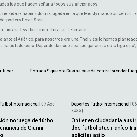
dades las que hacen soñar a todos sus aficionados.
inedine Zidane había sido una jugada en la que Mendy mandó un centro ra
del portero David Soria.
 nos ha llevado al límite, hay que felicitarle.
 ante el Atlético, para nosotros era una Final y así lo hemos planteado
o ha estado serio. Depende de nosotros que ganemos esta Liga o no”, 
outuber
Entrada Siguiente
Casi se sale de control prender fue
Futbol Internacional
|
07 Ago ,
Deportes
Futbol Internacional
|
06
2026
|
ión noruega de fútbol
Obtienen ciudadanía austr
renuncia de Gianni
dos futbolistas iraníes tr
no
solicitar asilo