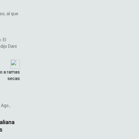
so, al que
. El
dijo Dani
go a ramas
secas
 Ago ,
aliana
as