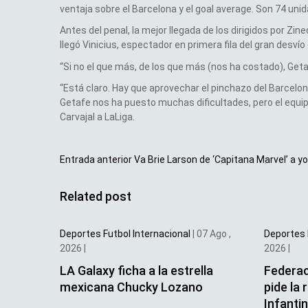
ventaja sobre el Barcelona y el goal average. Son 74 uni
Antes del penal, la mejor llegada de los dirigidos por Z
llegó Vinicius, espectador en primera fila del gran desvío 
“Si no el que más, de los que más (nos ha costado), Getafe
“Está claro. Hay que aprovechar el pinchazo del Barcelona
Getafe nos ha puesto muchas dificultades, pero el equip
Carvajal a LaLiga.
Entrada anterior
Va Brie Larson de ‘Capitana Marvel’ a y
Related post
Deportes
Futbol Internacional
|
07 Ago ,
Deportes
2026
|
2026
|
LA Galaxy ficha a la estrella
Federac
mexicana Chucky Lozano
pide la 
Infanti