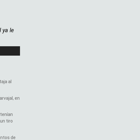
 ya le
aja al
arvajal, en
 tenían
un tiro
untos de