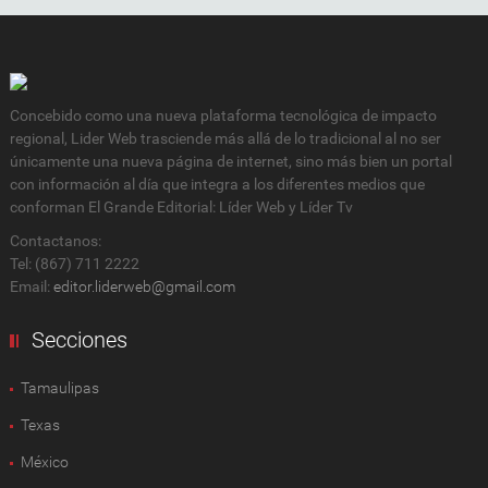
Concebido como una nueva plataforma tecnológica de impacto
regional, Lider Web trasciende más allá de lo tradicional al no ser
únicamente una nueva página de internet, sino más bien un portal
con información al día que integra a los diferentes medios que
conforman El Grande Editorial: Líder Web y Líder Tv
Contactanos:
Tel: (867) 711 2222
Email:
editor.liderweb@gmail.com
Secciones
Tamaulipas
Texas
México