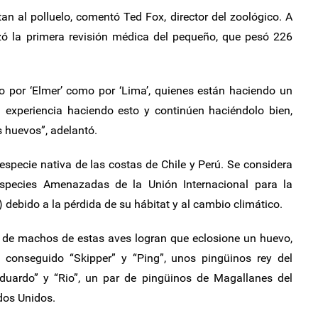
n al polluelo, comentó Ted Fox, director del zoológico. A
izó la primera revisión médica del pequeño, que pesó 226
o por ‘Elmer’ como por ‘Lima’, quienes están haciendo un
 experiencia haciendo esto y continúen haciéndolo bien,
s huevos”, adelantó.
pecie nativa de las costas de Chile y Perú. Se considera
Especies Amenazadas de la Unión Internacional para la
 debido a la pérdida de su hábitat y al cambio climático.
a de machos de estas aves logran que eclosione un huevo,
conseguido “Skipper” y “Ping”, unos pingüinos rey del
Eduardo” y “Rio”, un par de pingüinos de Magallanes del
dos Unidos.