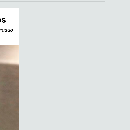
os
bicado