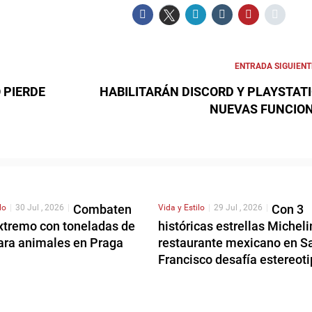
ENTRADA SIGUIENT
 PIERDE
HABILITARÁN DISCORD Y PLAYSTAT
NUEVAS FUNCIO
Combaten
Con 3
lo
|
30 Jul , 2026
|
Vida y Estilo
|
29 Jul , 2026
|
extremo con toneladas de
históricas estrellas Micheli
para animales en Praga
restaurante mexicano en S
Francisco desafía estereot