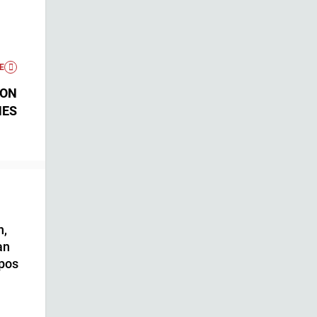
E
ION
NES
n,
an
ipos