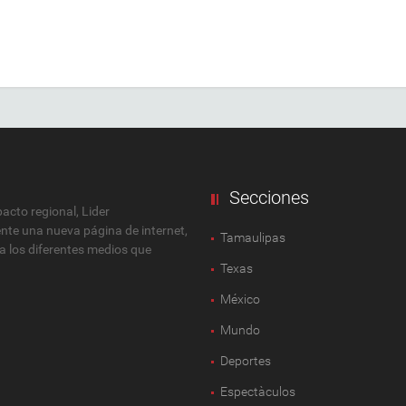
Secciones
cto regional, Lider
ente una nueva página de internet,
Tamaulipas
 a los diferentes medios que
Texas
México
Mundo
Deportes
Espectàculos