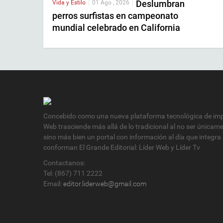
Deslumbran
Vida y Estilo
|
01 Ago , 2026
|
perros surfistas en campeonato
mundial celebrado en California
Concebido como una nueva plataforma tecnológica de impa
Web trasciende más allá de lo tradicional al no ser únicam
sino más bien un portal con información al día que integra
conforman El Grande Editorial: Líder Web y Líder Tv
Contactanos:
Tel: (867) 711 2222
Email:
editor.liderweb@gmail.com