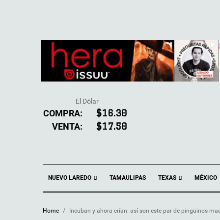
El Dólar
COMPRA:
$16.30
VENTA:
$17.50
NUEVO LAREDO
TEXAS
TAMAULIPAS
MÉXICO
Home
/
Incuban y ahora crían: así son este par de pingüinos ma