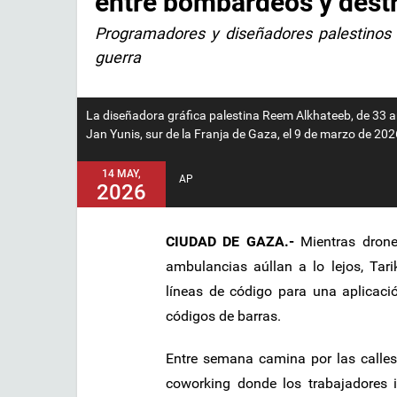
entre bombardeos y dest
Programadores y diseñadores palestinos r
guerra
La diseñadora gráfica palestina Reem Alkhateeb, de 33 a
Jan Yunis, sur de la Franja de Gaza, el 9 de marzo de 2
14 MAY,
AP
2026
CIUDAD DE GAZA.-
Mientras drone
ambulancias aúllan a lo lejos, Tar
líneas de código para una aplicaci
códigos de barras.
Entre semana camina por las call
coworking donde los trabajadores i