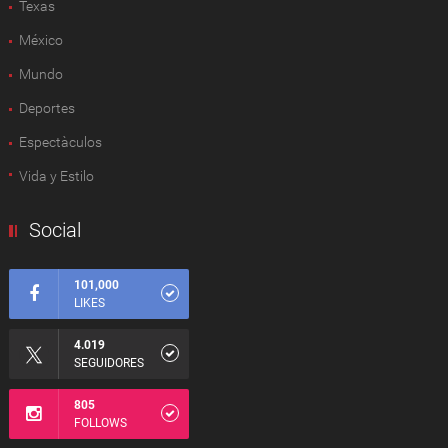
Texas
México
Mundo
Deportes
Espectàculos
Vida y Estilo
Social
101,000
LIKES
4.019
SEGUIDORES
805
FOLLOWS