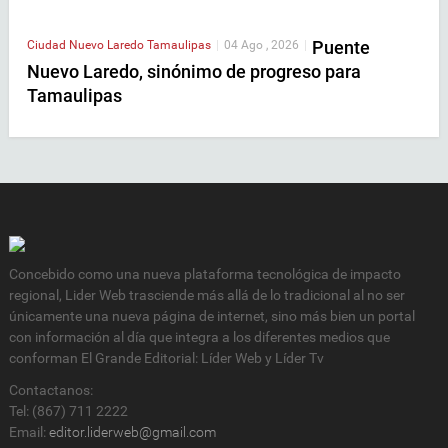
Puente
Ciudad
Nuevo Laredo
Tamaulipas
|
04 Ago , 2026
|
Nuevo Laredo, sinónimo de progreso para
Tamaulipas
Concebido como una nueva plataforma tecnológica de impacto
regional, Lider Web trasciende más allá de lo tradicional al no ser
únicamente una nueva página de internet, sino más bien un portal
con información al día que integra a los diferentes medios que
conforman El Grande Editorial: Líder Web y Líder Tv
Contactanos:
Tel: (867) 711 2222
Email:
editor.liderweb@gmail.com