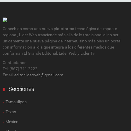
Concebido como una nueva plataforma tecnológica de impacto
regional, Lider Web trasciende más allá de lo tradicional al no ser
únicamente una nueva página de internet, sino más bien un portal
con información al día que integra a los diferentes medios que
conforman El Grande Editorial: Líder Web y Líder Tv
Contactanos:
Tel: (867) 711 2222
Email:
editor.liderweb@gmail.com
Secciones
Tamaulipas
Texas
México