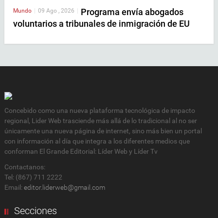
Programa envía abogados
Mundo
|
09 Ago , 2026
|
voluntarios a tribunales de inmigración de EU
Concebido como una nueva plataforma tecnológica de impacto
regional, Lider Web trasciende más allá de lo tradicional al no ser
únicamente una nueva página de internet, sino más bien un portal
con información al día que integra a los diferentes medios que
conforman El Grande Editorial: Líder Web y Líder Tv
Contactanos:
Tel: (867) 711 2222
Email:
editor.liderweb@gmail.com
Secciones