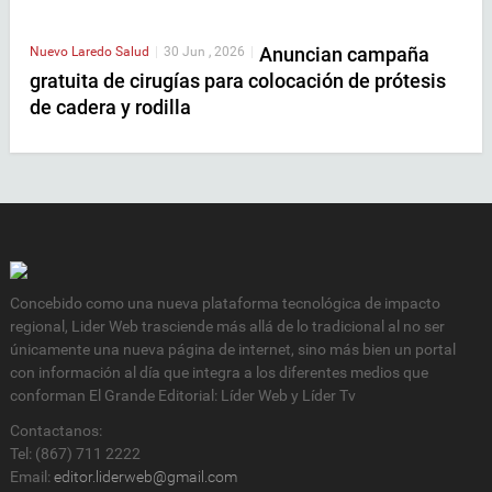
Anuncian campaña
Nuevo Laredo
Salud
|
30 Jun , 2026
|
gratuita de cirugías para colocación de prótesis
de cadera y rodilla
Concebido como una nueva plataforma tecnológica de impacto
regional, Lider Web trasciende más allá de lo tradicional al no ser
únicamente una nueva página de internet, sino más bien un portal
con información al día que integra a los diferentes medios que
conforman El Grande Editorial: Líder Web y Líder Tv
Contactanos:
Tel: (867) 711 2222
Email:
editor.liderweb@gmail.com