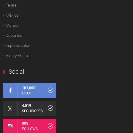
Texas
México
Mundo
Deportes
Espectàculos
Vida y Estilo
Social
101,000
LIKES
4.019
SEGUIDORES
805
FOLLOWS