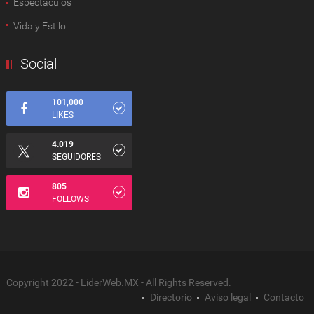
Espectàculos
Vida y Estilo
Social
101,000
LIKES
4.019
SEGUIDORES
805
FOLLOWS
Copyright 2022 - LiderWeb.MX - All Rights Reserved.
Directorio
Aviso legal
Contacto