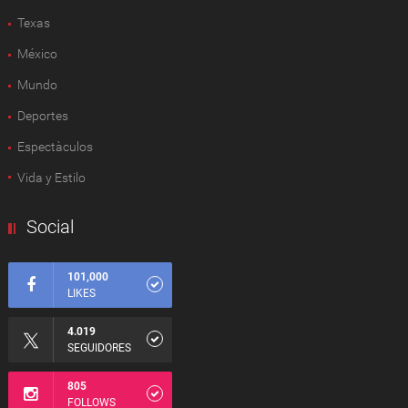
Texas
México
Mundo
Deportes
Espectàculos
Vida y Estilo
Social
101,000
LIKES
4.019
SEGUIDORES
805
FOLLOWS