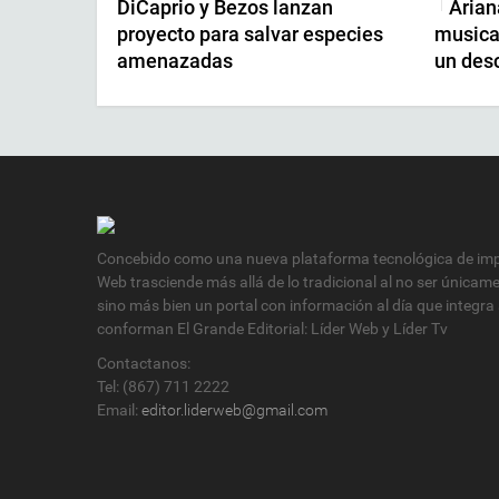
DiCaprio y Bezos lanzan
Arian
|
proyecto para salvar especies
musica
amenazadas
un des
Concebido como una nueva plataforma tecnológica de impa
Web trasciende más allá de lo tradicional al no ser únicam
sino más bien un portal con información al día que integra
conforman El Grande Editorial: Líder Web y Líder Tv
Contactanos:
Tel: (867) 711 2222
Email:
editor.liderweb@gmail.com