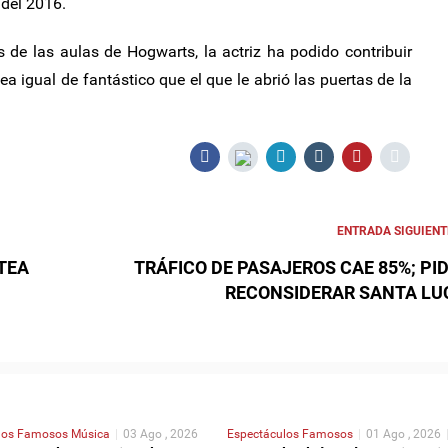
 del 2016.
os de las aulas de Hogwarts, la actriz ha podido contribuir
a igual de fantástico que el que le abrió las puertas de la
ENTRADA SIGUIENT
TEA
TRÁFICO DE PASAJEROS CAE 85%; PI
RECONSIDERAR SANTA LU
los
Famosos
Música
|
03 Ago , 2026
Espectáculos
Famosos
|
01 Ago , 2026