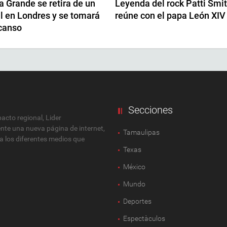
a Grande se retira de un
Leyenda del rock Patti Smi
l en Londres y se tomará
reúne con el papa León XIV
canso
Secciones
cto regional, Lider
ente una nueva página de internet,
Tamaulipas
 a los diferentes medios que
Texas
México
Mundo
Deportes
Espectàculos