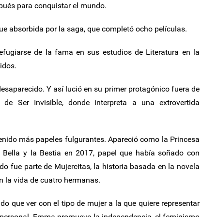
spués para conquistar el mundo.
ue absorbida por la saga, que completó ocho películas.
efugiarse de la fama en sus estudios de Literatura en la
idos.
desaparecido. Y así lució en su primer protagónico fuera de
de Ser Invisible, donde interpreta a una extrovertida
tenido más papeles fulgurantes. Apareció como la Princesa
La Bella y la Bestia en 2017, papel que había soñado con
do fue parte de Mujercitas, la historia basada en la novela
n la vida de cuatro hermanas.
do que ver con el tipo de mujer a la que quiere representar
a personal. Emma promueve la independencia, el feminismo