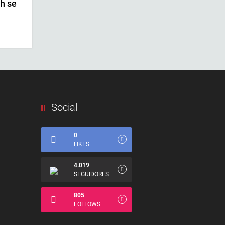
th se
Social
0
LIKES
4.019
SEGUIDORES
805
FOLLOWS