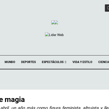
ESPECTÁCULOS
MUNDO
DEPORTES
VIDA Y ESTILO
CIENCI
e magia
abril, un año más como figura feminista, altruista y ll