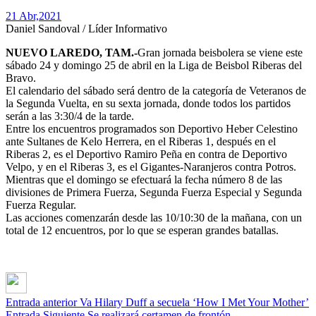
21 Abr,
2021
Daniel Sandoval / Líder Informativo
NUEVO LAREDO, TAM.-
Gran jornada beisbolera se viene este
sábado 24 y domingo 25 de abril en la Liga de Beisbol Riberas del
Bravo.
El calendario del sábado será dentro de la categoría de Veteranos de
la Segunda Vuelta, en su sexta jornada, donde todos los partidos
serán a las 3:30/4 de la tarde.
Entre los encuentros programados son Deportivo Heber Celestino
ante Sultanes de Kelo Herrera, en el Riberas 1, después en el
Riberas 2, es el Deportivo Ramiro Peña en contra de Deportivo
Velpo, y en el Riberas 3, es el Gigantes-Naranjeros contra Potros.
Mientras que el domingo se efectuará la fecha número 8 de las
divisiones de Primera Fuerza, Segunda Fuerza Especial y Segunda
Fuerza Regular.
Las acciones comenzarán desde las 10/10:30 de la mañana, con un
total de 12 encuentros, por lo que se esperan grandes batallas.
Entrada anterior
Va Hilary Duff a secuela ‘How I Met Your Mother’
Entrada Siguiente
Se realizará certamen de frontón