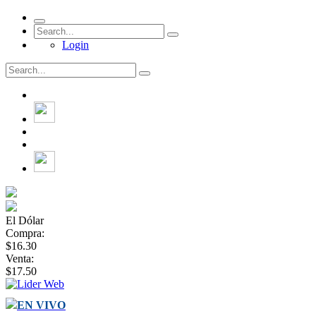
Login
El Dólar
Compra:
$16.30
Venta:
$17.50
EN VIVO