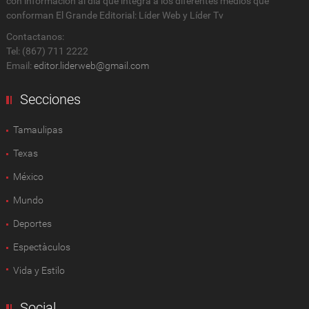
con información al día que integra a los diferentes medios que
conforman El Grande Editorial: Líder Web y Líder Tv
Contactanos:
Tel: (867) 711 2222
Email:
editor.liderweb@gmail.com
Secciones
Tamaulipas
Texas
México
Mundo
Deportes
Espectàculos
Vida y Estilo
Social