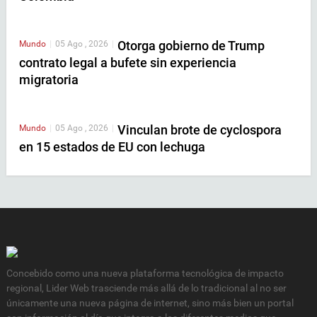
Otorga gobierno de Trump
Mundo
|
05 Ago , 2026
|
contrato legal a bufete sin experiencia
migratoria
Vinculan brote de cyclospora
Mundo
|
05 Ago , 2026
|
en 15 estados de EU con lechuga
Concebido como una nueva plataforma tecnológica de impacto
regional, Lider Web trasciende más allá de lo tradicional al no ser
únicamente una nueva página de internet, sino más bien un portal