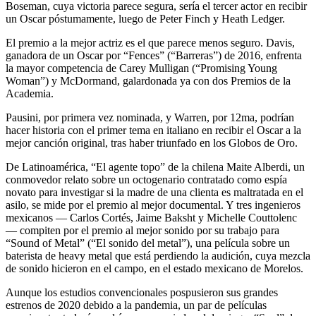
Boseman, cuya victoria parece segura, sería el tercer actor en recibir
un Oscar póstumamente, luego de Peter Finch y Heath Ledger.
El premio a la mejor actriz es el que parece menos seguro. Davis,
ganadora de un Oscar por “Fences” (“Barreras”) de 2016, enfrenta
la mayor competencia de Carey Mulligan (“Promising Young
Woman”) y McDormand, galardonada ya con dos Premios de la
Academia.
Pausini, por primera vez nominada, y Warren, por 12ma, podrían
hacer historia con el primer tema en italiano en recibir el Oscar a la
mejor canción original, tras haber triunfado en los Globos de Oro.
De Latinoamérica, “El agente topo” de la chilena Maite Alberdi, un
conmovedor relato sobre un octogenario contratado como espía
novato para investigar si la madre de una clienta es maltratada en el
asilo, se mide por el premio al mejor documental. Y tres ingenieros
mexicanos — Carlos Cortés, Jaime Baksht y Michelle Couttolenc
— compiten por el premio al mejor sonido por su trabajo para
“Sound of Metal” (“El sonido del metal”), una película sobre un
baterista de heavy metal que está perdiendo la audición, cuya mezcla
de sonido hicieron en el campo, en el estado mexicano de Morelos.
Aunque los estudios convencionales pospusieron sus grandes
estrenos de 2020 debido a la pandemia, un par de películas