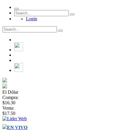
Login
El Dólar
Compra:
$16.30
Venta:
$17.50
EN VIVO