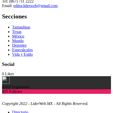
Tel: (867) 711 2222
Email:
editor.liderweb@gmail.com
Secciones
Tamaulipas
Texas
México
Mundo
Deportes
Espectàculos
Vida y Estilo
Social
0
Likes
4.019
Seguidores
805
Follows
Copyright 2022 - LiderWeb.MX - All Rights Reserved.
Directorio