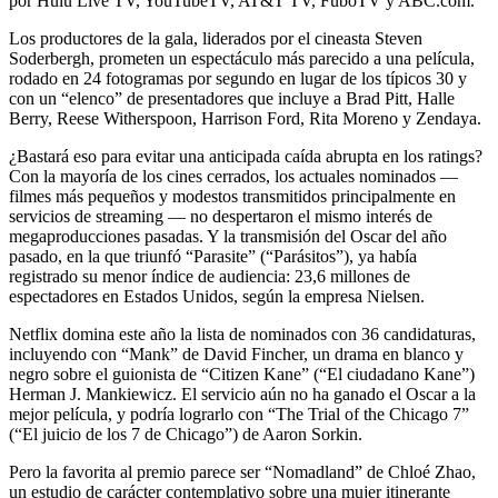
por Hulu Live TV, YouTubeTV, AT&T TV, FuboTV y ABC.com.
Los productores de la gala, liderados por el cineasta Steven
Soderbergh, prometen un espectáculo más parecido a una película,
rodado en 24 fotogramas por segundo en lugar de los típicos 30 y
con un “elenco” de presentadores que incluye a Brad Pitt, Halle
Berry, Reese Witherspoon, Harrison Ford, Rita Moreno y Zendaya.
¿Bastará eso para evitar una anticipada caída abrupta en los ratings?
Con la mayoría de los cines cerrados, los actuales nominados —
filmes más pequeños y modestos transmitidos principalmente en
servicios de streaming — no despertaron el mismo interés de
megaproducciones pasadas. Y la transmisión del Oscar del año
pasado, en la que triunfó “Parasite” (“Parásitos”), ya había
registrado su menor índice de audiencia: 23,6 millones de
espectadores en Estados Unidos, según la empresa Nielsen.
Netflix domina este año la lista de nominados con 36 candidaturas,
incluyendo con “Mank” de David Fincher, un drama en blanco y
negro sobre el guionista de “Citizen Kane” (“El ciudadano Kane”)
Herman J. Mankiewicz. El servicio aún no ha ganado el Oscar a la
mejor película, y podría lograrlo con “The Trial of the Chicago 7”
(“El juicio de los 7 de Chicago”) de Aaron Sorkin.
Pero la favorita al premio parece ser “Nomadland” de Chloé Zhao,
un estudio de carácter contemplativo sobre una mujer itinerante