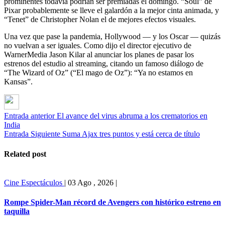
prominentes todavía podrían ser premiadas el domingo. “Soul” de
Pixar probablemente se lleve el galardón a la mejor cinta animada, y
“Tenet” de Christopher Nolan el de mejores efectos visuales.
Una vez que pase la pandemia, Hollywood — y los Oscar — quizás
no vuelvan a ser iguales. Como dijo el director ejecutivo de
WarnerMedia Jason Kilar al anunciar los planes de pasar los
estrenos del estudio al streaming, citando un famoso diálogo de
“The Wizard of Oz” (“El mago de Oz”): “Ya no estamos en
Kansas”.
Entrada anterior
El avance del virus abruma a los crematorios en
India
Entrada Siguiente
Suma Ajax tres puntos y está cerca de título
Related post
Cine
Espectáculos
|
03 Ago , 2026
|
Rompe Spider-Man récord de Avengers con histórico estreno en
taquilla