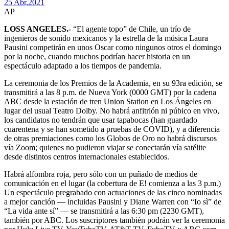
25 Abr,
2021
AP
LOSS ANGELES.-
“El agente topo” de Chile, un trío de
ingenieros de sonido mexicanos y la estrella de la música Laura
Pausini competirán en unos Oscar como ningunos otros el domingo
por la noche, cuando muchos podrían hacer historia en un
espectáculo adaptado a los tiempos de pandemia.
La ceremonia de los Premios de la Academia, en su 93ra edición, se
transmitirá a las 8 p.m. de Nueva York (0000 GMT) por la cadena
ABC desde la estación de tren Union Station en Los Ángeles en
lugar del usual Teatro Dolby. No habrá anfitrión ni púbico en vivo,
los candidatos no tendrán que usar tapabocas (han guardado
cuarentena y se han sometido a pruebas de COVID), y a diferencia
de otras premiaciones como los Globos de Oro no habrá discursos
vía Zoom; quienes no pudieron viajar se conectarán vía satélite
desde distintos centros internacionales establecidos.
Habrá alfombra roja, pero sólo con un puñado de medios de
comunicación en el lugar (la cobertura de E! comienza a las 3 p.m.)
Un espectáculo pregrabado con actuaciones de las cinco nominadas
a mejor canción — incluidas Pausini y Diane Warren con “Io sì” de
“La vida ante sí” — se transmitirá a las 6:30 pm (2230 GMT),
también por ABC. Los suscriptores también podrán ver la ceremonia