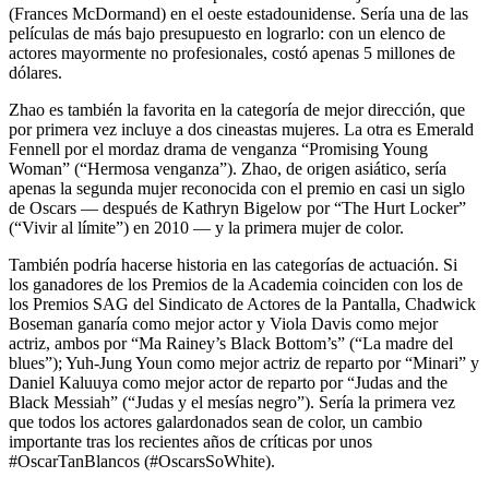
(Frances McDormand) en el oeste estadounidense. Sería una de las
películas de más bajo presupuesto en lograrlo: con un elenco de
actores mayormente no profesionales, costó apenas 5 millones de
dólares.
Zhao es también la favorita en la categoría de mejor dirección, que
por primera vez incluye a dos cineastas mujeres. La otra es Emerald
Fennell por el mordaz drama de venganza “Promising Young
Woman” (“Hermosa venganza”). Zhao, de origen asiático, sería
apenas la segunda mujer reconocida con el premio en casi un siglo
de Oscars — después de Kathryn Bigelow por “The Hurt Locker”
(“Vivir al límite”) en 2010 — y la primera mujer de color.
También podría hacerse historia en las categorías de actuación. Si
los ganadores de los Premios de la Academia coinciden con los de
los Premios SAG del Sindicato de Actores de la Pantalla, Chadwick
Boseman ganaría como mejor actor y Viola Davis como mejor
actriz, ambos por “Ma Rainey’s Black Bottom’s” (“La madre del
blues”); Yuh-Jung Youn como mejor actriz de reparto por “Minari” y
Daniel Kaluuya como mejor actor de reparto por “Judas and the
Black Messiah” (“Judas y el mesías negro”). Sería la primera vez
que todos los actores galardonados sean de color, un cambio
importante tras los recientes años de críticas por unos
#OscarTanBlancos (#OscarsSoWhite).