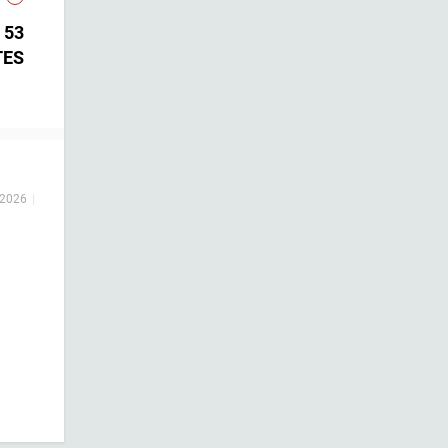
 53
TES
 2026
|