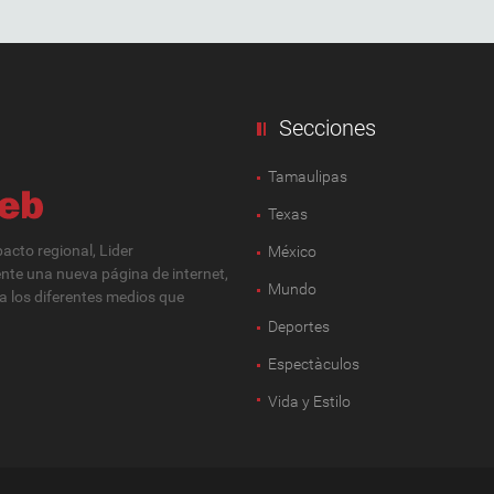
Secciones
Tamaulipas
Texas
cto regional, Lider
México
ente una nueva página de internet,
Mundo
 a los diferentes medios que
Deportes
Espectàculos
Vida y Estilo