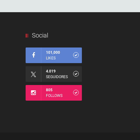
Social
101,000
LIKES
4.019
SEGUIDORES
805
FOLLOWS