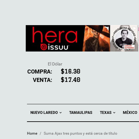
El Dólar
COMPRA:
$16.30
VENTA:
$17.40
NUEVO LAREDO
TEXAS
TAMAULIPAS
MÉXICO
Home
/
Suma Ajax tres puntos y está cerca de título