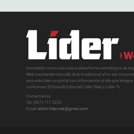
Concebido como una nueva plataforma tecnológica de impa
Web trasciende más allá de lo tradicional al no ser únicam
sino más bien un portal con información al día que integra
conforman El Grande Editorial: Líder Web y Líder Tv
Contactanos:
Tel: (867) 711 2222
Email:
editor.liderweb@gmail.com