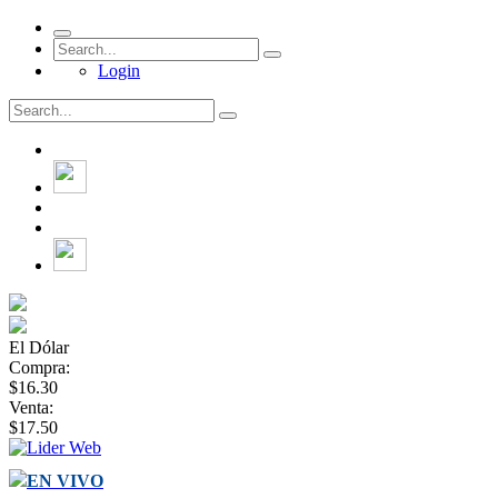
Login
El Dólar
Compra:
$16.30
Venta:
$17.50
EN VIVO