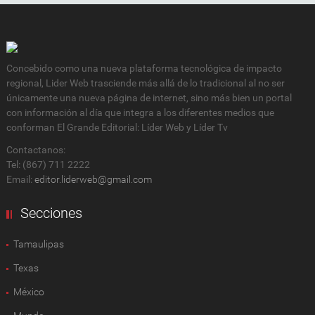
Concebido como una nueva plataforma tecnológica de impacto
regional, Lider Web trasciende más allá de lo tradicional al no ser
únicamente una nueva página de internet, sino más bien un portal
con información al día que integra a los diferentes medios que
conforman El Grande Editorial: Líder Web y Líder Tv
Contactanos:
Tel: (867) 711 2222
Email:
editor.liderweb@gmail.com
Secciones
Tamaulipas
Texas
México